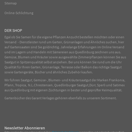
Sitemap
Online-Schlichtung
DER SHOP
Egal ob Sie Samen für die eigene Pflanzen Anzucht bestellen möchten oder einen
Versand - Dienstleister rund um Garten, Grünanlagen und Ähnliches suchen, hier
auf Gartensaaten sind Sie goldrichtig. Jahrelange Erfahrungen im
Online
Versand
und im Lagern und Handeln mit
Sämereien
aus Quedlinburg zeichnen uns aus.
Gemüse
,
Blumen
und
Kräuter
sowie ausgewählte
Zimmerpflanzen
können Sie aus
Saatgut in Spitzenqualität selbst anziehen. Bei uns können Sie rund um die Uhr
Qualität für Ihren Garten, Grünanlage, Terrasse oder Balkon das richtige Saatgut
sowie Gartengeräte, Bücher und ähnliches Zubehör kaufen.
Wir führen Saatgut, Gemüse-, Blumen- und Kräutersaatgut der Marken Frankonia,
Pfann, Tropica, N.L.Chrestensen, Quedlinburger Saatgut,Dürr, Sperli und Satimex
aus Quedlinburg mit eigenen Züchtungen in bester und geprüfter Keimqualität.
Gartenbücher des Garant Verlages gehören ebenfalls zu unserem Sortiment.
Newsletter Abonnieren