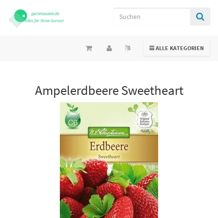
TOGGLE NAVIGATION
ALLE KATEGORIEN
Ampelerdbeere Sweetheart