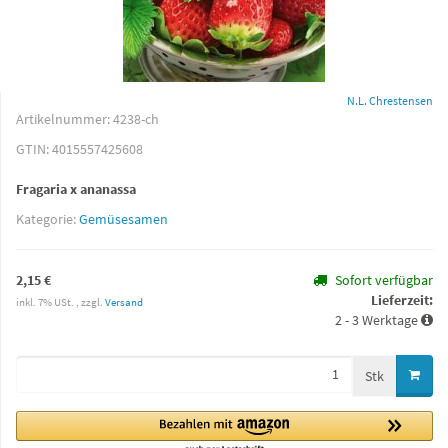
N.L. Chrestensen
Artikelnummer:
4238-ch
GTIN:
4015557425608
Fragaria x ananassa
Kategorie:
Gemüsesamen
2,15 €
Sofort verfügbar
Lieferzeit:
inkl. 7% USt. , zzgl.
Versand
2 - 3 Werktage
Stk