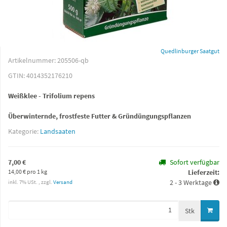
Quedlinburger Saatgut
Artikelnummer:
205506-qb
GTIN:
4014352176210
Weißklee - Trifolium repens
Überwinternde, frostfeste Futter & Gründüngungspflanzen
Kategorie:
Landsaaten
7,00 €
Sofort verfügbar
14,00 € pro 1 kg
Lieferzeit:
2 - 3 Werktage
inkl. 7% USt. , zzgl.
Versand
Stk