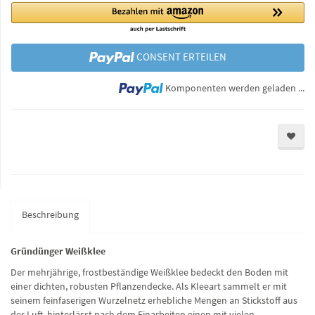
CONSENT ERTEILEN
Lo
Komponenten werden geladen ...
Beschreibung
Gründünger Weißklee
Der mehrjährige, frostbeständige Weißklee bedeckt den Boden mit
einer dichten, robusten Pflanzendecke. Als Kleeart sammelt er mit
seinem feinfaserigen Wurzelnetz erhebliche Mengen an Stickstoff aus
der Luft, hinterlässt nach dem Einarbeiten einen mit vielen