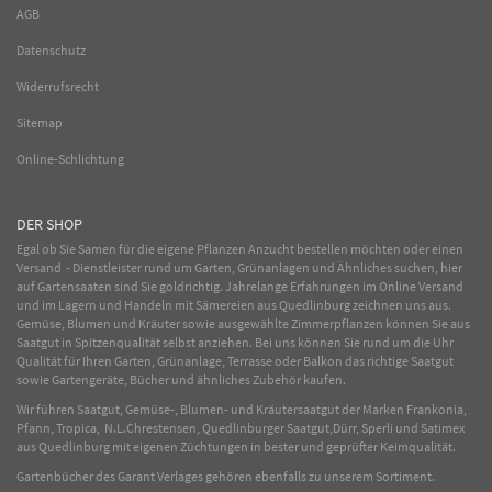
AGB
Datenschutz
Widerrufsrecht
Sitemap
Online-Schlichtung
DER SHOP
Egal ob Sie Samen für die eigene Pflanzen Anzucht bestellen möchten oder einen
Versand - Dienstleister rund um Garten, Grünanlagen und Ähnliches suchen, hier
auf Gartensaaten sind Sie goldrichtig. Jahrelange Erfahrungen im
Online
Versand
und im Lagern und Handeln mit
Sämereien
aus Quedlinburg zeichnen uns aus.
Gemüse
,
Blumen
und
Kräuter
sowie ausgewählte
Zimmerpflanzen
können Sie aus
Saatgut in Spitzenqualität selbst anziehen. Bei uns können Sie rund um die Uhr
Qualität für Ihren Garten, Grünanlage, Terrasse oder Balkon das richtige Saatgut
sowie Gartengeräte, Bücher und ähnliches Zubehör kaufen.
Wir führen Saatgut, Gemüse-, Blumen- und Kräutersaatgut der Marken Frankonia,
Pfann, Tropica, N.L.Chrestensen, Quedlinburger Saatgut,Dürr, Sperli und Satimex
aus Quedlinburg mit eigenen Züchtungen in bester und geprüfter Keimqualität.
Gartenbücher des Garant Verlages gehören ebenfalls zu unserem Sortiment.