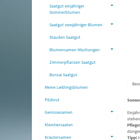
Saatgut einjähriger
Sommerblumen
Saatgut zweijähriger Blumen
Stauden Saatgut
Blumensamen Mischungen
Zimmerpflanzen Saatgut
Bonsai Saatgut
Bes
Meine Lieblingsblumen
Pilzbrut
Sonnen
Gemüsesamen
Einjäh
stehen
Kleintiersaaten
Pflege
düngen
Kräutersamen
Tipp:
H