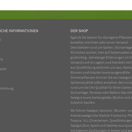
ICHE INFORMATIONEN
DER SHOP
Egal ob Sie Samen für die eigene Pflanze
m
bestellen möchten oder einen Versand -
Dienstleister rund um Garten, Grünanlag
Ähnliches suchen, hier auf Gartensaaten s
goldrichtig. Jahrelange Erfahrungen im
O
tz
Versand und im Lagern und Handeln mit
aus Quedlinburg zeichnen uns aus.
Gemü
recht
Blumen
und
Kräuter
sowie ausgewählte
Zimmerpflanzen
können Sie aus Saatgut 
Spitzenqualität selbst anziehen. Bei uns
rund um die Uhr Qualität für Ihren Garten
hlichtung
Grünanlage, Terrasse oder Balkon das rich
Saatgut sowie Gartengeräte, Bücher und 
Zubehör kaufen.
Wir führen Saatgut, Gemüse-, Blumen- u
Kräutersaatgut der Marken Frankonia, Pf
Tropica, N.L.Chrestensen, Quedlinburger
Saatgut,Dürr, Sperli und Satimex aus Que
mit eigenen Züchtungen in bester und ge