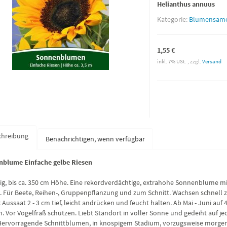
Helianthus annuus
Kategorie:
Blumensam
1,55 €
inkl. 7% USt. , zzgl.
Versand
chreibung
Benachrichtigen, wenn verfügbar
blume Einfache gelbe Riesen
rig, bis ca. 350 cm Höhe. Eine rekordverdächtige, extrahohe Sonnenblume mit
. Für Beete, Reihen-, Gruppenpflanzung und zum Schnitt. Wachsen schnell z
:
Aussaat 2 - 3 cm tief, leicht andrücken und feucht halten. Ab Mai - Juni a
. Vor Vogelfraß schützen. Liebt Standort in voller Sonne und gedeiht auf 
ervorragende Schnittblumen, in knospigem Stadium, vorzugsweise morgen