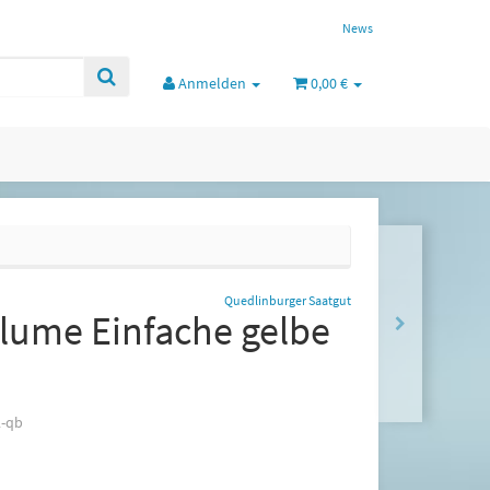
News
Anmelden
0,00 €
Quedlinburger Saatgut
ume Einfache gelbe
2-qb