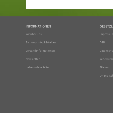
INFORMATIONEN
GESETZL
Wir über uns
Impressu
Zahlungsmöglichkeiten
AGB
Versandinformationen
Datenschu
Newsletter
Widerrufs
befreundete Seiten
Sitemap
Online-Sc