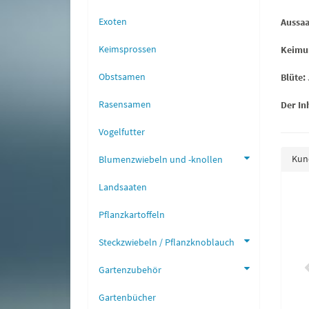
Exoten
Aussaa
Keimsprossen
Keimu
Obstsamen
Blüte:
Rasensamen
Der Inh
Vogelfutter
Kund
Blumenzwiebeln und -knollen
Landsaaten
en Abendsonne blutrot
Löwenmaul halbhohe Mischung
Pflanzkartoffeln
0,90 €
*
0,90 €
*
Steckzwiebeln / Pflanzknoblauch
Gartenzubehör
Gartenbücher