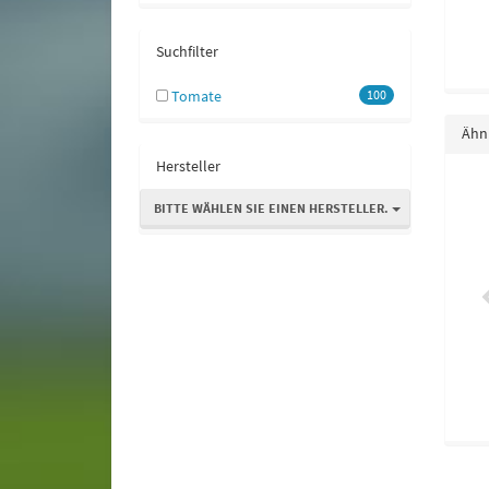
Suchfilter
Tomate
100
Ähnl
Hersteller
BITTE WÄHLEN SIE EINEN HERSTELLER.
nelken Mischung
Pfefferminze
1,55 €
*
1,55 €
*