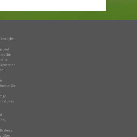
n Anzucht
en und
ind Sie
nline
Sämereien
se
,
in
 können Sie
,
tige
ähnliches
nd
ann,
dlinburg
prüfter