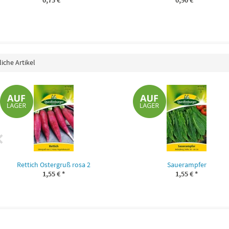
0,75 €
*
0,90 €
*
iche Artikel
Rettich Ostergruß rosa 2
Sauerampfer
1,55 €
*
1,55 €
*