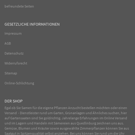
befreundete Seiten
GESETZLICHE INFORMATIONEN
Impressum
AGB
Datenschutz
Widerrufsrecht
Sitemap
Online-Schlichtung
DER SHOP
Egal ob Sie Samen für die eigene Pflanzen Anzucht bestellen möchten oder einen
Versand - Dienstleister rund um Garten, Grünanlagen und Ähnliches suchen, hier
auf Gartensaaten sind Sie goldrichtig. Jahrelange Erfahrungen im
Online
Versand
und im Lagern und Handeln mit
Sämereien
aus Quedlinburg zeichnen uns aus.
Gemüse
,
Blumen
und
Kräuter
sowie ausgewählte
Zimmerpflanzen
können Sie aus
Saatgut in Spitzenqualität selbst anziehen. Bei uns können Sie rund um die Uhr