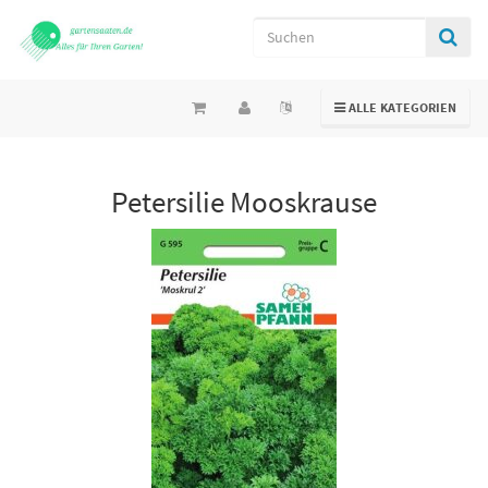
TOGGLE NAVIGATION
ALLE KATEGORIEN
Petersilie Mooskrause