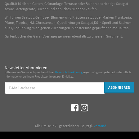
Qualität für Ihren Garten, Grünanlage, Terrasse oder Balkon das richtige Saatgut
sowie Gartengeräte, Bücher und ähnliches Zubehör kaufen.
Wir führen Saatgut, Gemüse-, Blumen- und Kräutersaatgut der Marken Frankonia,
Pfann, Tropica, N.L.Chrestensen, Quedlinburger Saatgut,Dürr, Sperli und Satimex
aus Quedlinburg mit eigenen Züchtungen in bester und geprüfter Keimqualität.
Gartenbücher des Garant Verlages gehören ebenfalls zu unserem Sortiment.
Newsletter Abonnieren
Bitte senden Sie mir entsprechend Ihrer
Datenschutzerklärung
regelmäßig und jederzeit widerruflich
Informationen zu Ihrem Produktsortiment per E-Mail zu.
E-
ABONNIEREN
Mail-
Adresse
*
Alle Preise inkl. gesetzlicher USt., zzgl.
Versand