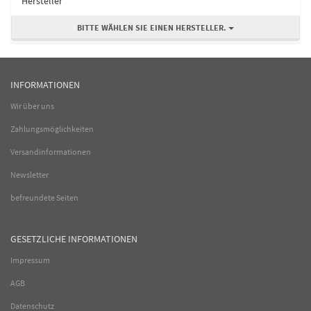
Hersteller
BITTE WÄHLEN SIE EINEN HERSTELLER.
INFORMATIONEN
Wir über uns
Zahlungsmöglichkeiten
Versandinformationen
Newsletter
befreundete Seiten
GESETZLICHE INFORMATIONEN
Impressum
AGB
Datenschutz