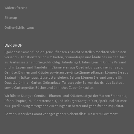
Widerrufsrecht
Sitemap
Online-Schlichtung
DER SHOP
Egal ob Sie Samen für die eigene Pflanzen Anzucht bestellen möchten oder einen
Versand - Dienstleister rund um Garten, Grünanlagen und Ähnliches suchen, hier
auf Gartensaaten sind Sie goldrichtig. Jahrelange Erfahrungen im
Online
Versand
und im Lagern und Handeln mit
Sämereien
aus Quedlinburg zeichnen uns aus.
Gemüse
,
Blumen
und
Kräuter
sowie ausgewählte
Zimmerpflanzen
können Sie aus
Saatgut in Spitzenqualität selbst anziehen. Bei uns können Sie rund um die Uhr
Qualität für Ihren Garten, Grünanlage, Terrasse oder Balkon das richtige Saatgut
sowie Gartengeräte, Bücher und ähnliches Zubehör kaufen.
Wir führen Saatgut, Gemüse-, Blumen- und Kräutersaatgut der Marken Frankonia,
Pfann, Tropica, N.L.Chrestensen, Quedlinburger Saatgut,Dürr, Sperli und Satimex
aus Quedlinburg mit eigenen Züchtungen in bester und geprüfter Keimqualität.
Gartenbücher des Garant Verlages gehören ebenfalls zu unserem Sortiment.