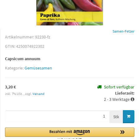
Samen-Fetzer
Artikelnummer:
92230-fz
GTIN:
4250074922302
Capsicum annuum
Kategorie:
Gemüsesamen
3,20 €
Sofort verfügbar
Lieferzeit:
inkl. 7% USt. , zzgl.
Versand
2 - 3 Werktage
Stk