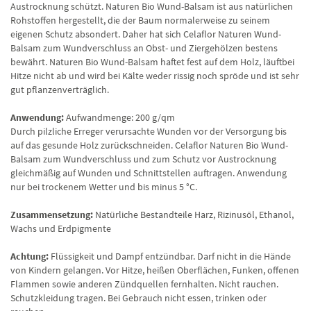
Austrocknung schützt. Naturen Bio Wund-Balsam ist aus natürlichen
Rohstoffen hergestellt, die der Baum normalerweise zu seinem
eigenen Schutz absondert. Daher hat sich Celaflor Naturen Wund-
Balsam zum Wundverschluss an Obst- und Ziergehölzen bestens
bewährt. Naturen Bio Wund-Balsam haftet fest auf dem Holz, läuftbei
Hitze nicht ab und wird bei Kälte weder rissig noch spröde und ist sehr
gut pflanzenverträglich.
Anwendung:
Aufwandmenge: 200 g/qm
Durch pilzliche Erreger verursachte Wunden vor der Versorgung bis
auf das gesunde Holz zurückschneiden. Celaflor Naturen Bio Wund-
Balsam zum Wundverschluss und zum Schutz vor Austrocknung
gleichmäßig auf Wunden und Schnittstellen auftragen. Anwendung
nur bei trockenem Wetter und bis minus 5 °C.
Zusammensetzung:
Natürliche Bestandteile Harz, Rizinusöl, Ethanol,
Wachs und Erdpigmente
Achtung:
Flüssigkeit und Dampf entzündbar. Darf nicht in die Hände
von Kindern gelangen. Vor Hitze, heißen Oberflächen, Funken, offenen
Flammen sowie anderen Zündquellen fernhalten. Nicht rauchen.
Schutzkleidung tragen. Bei Gebrauch nicht essen, trinken oder