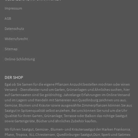
Impressum
AGB
Datenschutz
Widerrufsrecht
Sitemap
Online-Schlichtung
DER SHOP
Egal ob Sie Samen für die eigene Pflanzen Anzucht bestellen möchten oder einen
Versand - Dienstleister rund um Garten, Grünanlagen und Ähnliches suchen, hier
auf Gartensaaten sind Sie goldrichtig. Jahrelange Erfahrungen im
Online
Versand
und im Lagern und Handeln mit
Sämereien
aus Quedlinburg zeichnen uns aus.
Gemüse
,
Blumen
und
Kräuter
sowie ausgewählte
Zimmerpflanzen
können Sie aus
Saatgut in Spitzenqualität selbst anziehen. Bei uns können Sie rund um die Uhr
Qualität für Ihren Garten, Grünanlage, Terrasse oder Balkon das richtige Saatgut
sowie Gartengeräte, Bücher und ähnliches Zubehör kaufen.
Wir führen Saatgut, Gemüse-, Blumen- und Kräutersaatgut der Marken Frankonia,
Pfann, Tropica, N.L.Chrestensen, Quedlinburger Saatgut,Dürr, Sperli und Satimex