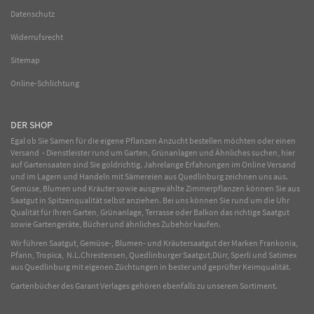
Datenschutz
Widerrufsrecht
Sitemap
Online-Schlichtung
DER SHOP
Egal ob Sie Samen für die eigene Pflanzen Anzucht bestellen möchten oder einen
Versand - Dienstleister rund um Garten, Grünanlagen und Ähnliches suchen, hier
auf Gartensaaten sind Sie goldrichtig. Jahrelange Erfahrungen im
Online
Versand
und im Lagern und Handeln mit
Sämereien
aus Quedlinburg zeichnen uns aus.
Gemüse
,
Blumen
und
Kräuter
sowie ausgewählte
Zimmerpflanzen
können Sie aus
Saatgut in Spitzenqualität selbst anziehen. Bei uns können Sie rund um die Uhr
Qualität für Ihren Garten, Grünanlage, Terrasse oder Balkon das richtige Saatgut
sowie Gartengeräte, Bücher und ähnliches Zubehör kaufen.
Wir führen Saatgut, Gemüse-, Blumen- und Kräutersaatgut der Marken Frankonia,
Pfann, Tropica, N.L.Chrestensen, Quedlinburger Saatgut,Dürr, Sperli und Satimex
aus Quedlinburg mit eigenen Züchtungen in bester und geprüfter Keimqualität.
Gartenbücher des Garant Verlages gehören ebenfalls zu unserem Sortiment.