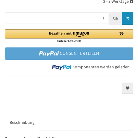
2 - 3 Werktage
Stk
CONSENT ERTEILEN
Lo
Komponenten werden geladen ...
Beschreibung