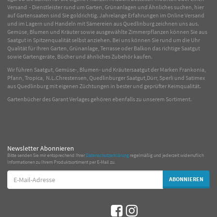
Versand - Dienstleister rund um Garten, Grünanlagen und Ähnliches suchen, hier
auf Gartensaaten sind Sie goldrichtig. Jahrelange Erfahrungen im
Online
Versand
und im Lagern und Handeln mit
Sämereien
aus Quedlinburg zeichnen uns aus.
Gemüse
,
Blumen
und
Kräuter
sowie ausgewählte
Zimmerpflanzen
können Sie aus
Saatgut in Spitzenqualität selbst anziehen. Bei uns können Sie rund um die Uhr
Qualität für Ihren Garten, Grünanlage, Terrasse oder Balkon das richtige Saatgut
sowie Gartengeräte, Bücher und ähnliches Zubehör kaufen.
Wir führen Saatgut, Gemüse-, Blumen- und Kräutersaatgut der Marken Frankonia,
Pfann, Tropica, N.L.Chrestensen, Quedlinburger Saatgut,Dürr, Sperli und Satimex
aus Quedlinburg mit eigenen Züchtungen in bester und geprüfter Keimqualität.
Gartenbücher des Garant Verlages gehören ebenfalls zu unserem Sortiment.
Newsletter Abonnieren
Bitte senden Sie mir entsprechend Ihrer
Datenschutzerklärung
regelmäßig und jederzeit widerruflich
Informationen zu Ihrem Produktsortiment per E-Mail zu.
E-
ABONNIEREN
Mail-
Adresse