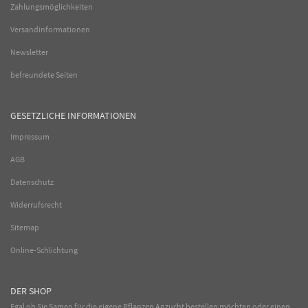
Zahlungsmöglichkeiten
Versandinformationen
Newsletter
befreundete Seiten
GESETZLICHE INFORMATIONEN
Impressum
AGB
Datenschutz
Widerrufsrecht
Sitemap
Online-Schlichtung
DER SHOP
Egal ob Sie Samen für die eigene Pflanzen Anzucht bestellen möchten oder einen