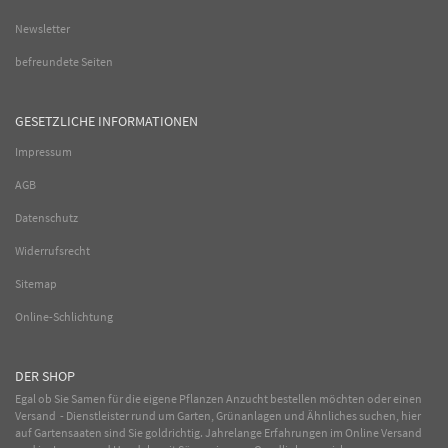
Newsletter
befreundete Seiten
GESETZLICHE INFORMATIONEN
Impressum
AGB
Datenschutz
Widerrufsrecht
Sitemap
Online-Schlichtung
DER SHOP
Egal ob Sie Samen für die eigene Pflanzen Anzucht bestellen möchten oder einen
Versand - Dienstleister rund um Garten, Grünanlagen und Ähnliches suchen, hier
auf Gartensaaten sind Sie goldrichtig. Jahrelange Erfahrungen im
Online
Versand