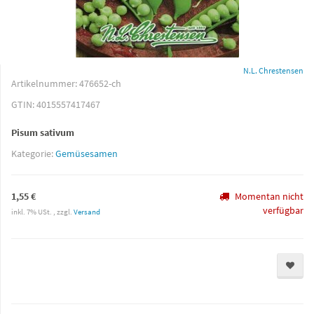
N.L. Chrestensen
Artikelnummer:
476652-ch
GTIN:
4015557417467
Pisum sativum
Kategorie:
Gemüsesamen
1,55 €
Momentan nicht
verfügbar
inkl. 7% USt. , zzgl.
Versand