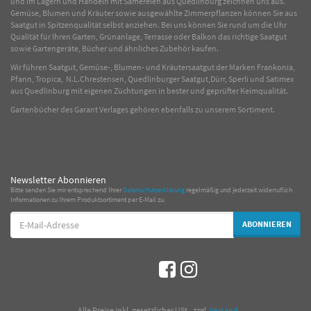
und im Lagern und Handeln mit
Sämereien
aus Quedlinburg zeichnen uns aus.
Gemüse
,
Blumen
und
Kräuter
sowie ausgewählte
Zimmerpflanzen
können Sie aus
Saatgut in Spitzenqualität selbst anziehen. Bei uns können Sie rund um die Uhr
Qualität für Ihren Garten, Grünanlage, Terrasse oder Balkon das richtige Saatgut
sowie Gartengeräte, Bücher und ähnliches Zubehör kaufen.
Wir führen Saatgut, Gemüse-, Blumen- und Kräutersaatgut der Marken Frankonia,
Pfann, Tropica, N.L.Chrestensen, Quedlinburger Saatgut,Dürr, Sperli und Satimex
aus Quedlinburg mit eigenen Züchtungen in bester und geprüfter Keimqualität.
Gartenbücher des Garant Verlages gehören ebenfalls zu unserem Sortiment.
Newsletter Abonnieren
Bitte senden Sie mir entsprechend Ihrer
Datenschutzerklärung
regelmäßig und jederzeit widerruflich
Informationen zu Ihrem Produktsortiment per E-Mail zu.
E-
ABONNIEREN
Mail-
Adresse
*
Alle Preise inkl. gesetzlicher USt., zzgl.
Versand