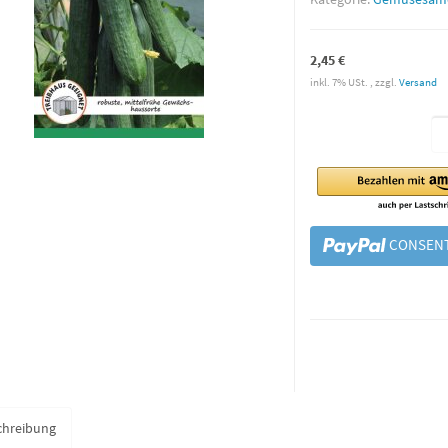
2,45 €
inkl. 7% USt. , zzgl.
Versand
CONSENT
chreibung