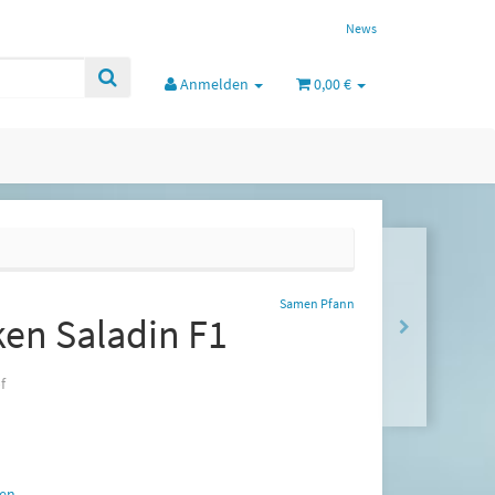
News
Anmelden
0,00 €
Samen Pfann
en Saladin F1
f
en