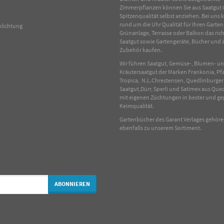
Zimmerpflanzen
können Sie aus Saatgut 
Spitzenqualität selbst anziehen. Bei uns
rund um die Uhr Qualität für Ihren Garten
hlichtung
Grünanlage, Terrasse oder Balkon das rich
Saatgut sowie Gartengeräte, Bücher und 
Zubehör kaufen.
Wir führen Saatgut, Gemüse-, Blumen- u
Kräutersaatgut der Marken Frankonia, Pf
Tropica, N.L.Chrestensen, Quedlinburger
Saatgut,Dürr, Sperli und Satimex aus Que
mit eigenen Züchtungen in bester und ge
Keimqualität.
Gartenbücher des Garant Verlages gehör
ebenfalls zu unserem Sortiment.
ABONNIEREN