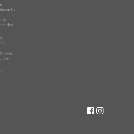
in
 können Sie
,
tige
ähnliches
nd
ann,
dlinburg
prüfter
en