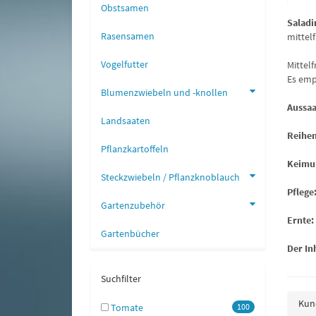
Obstsamen
Saladi
Rasensamen
mittel
Vogelfutter
Mittel
Es emp
Blumenzwiebeln und -knollen
Aussaa
Landsaaten
Reihe
Pflanzkartoffeln
Keimu
Steckzwiebeln / Pflanzknoblauch
Pflege
Gartenzubehör
Ernte:
Gartenbücher
Der In
Suchfilter
Kund
Tomate
100