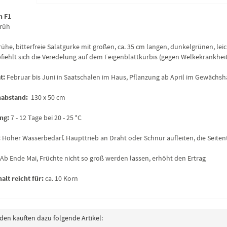
n F1
früh
frühe, bitterfreie Salatgurke mit großen, ca. 35 cm langen, dunkelgrünen, lei
fiehlt sich die Veredelung auf dem Feigenblattkürbis (gegen Welkekrankheit
t:
Februar bis Juni in Saatschalen im Haus, Pflanzung ab April im Gewächs
nabstand:
130 x 50 cm
ng:
7 - 12 Tage bei 20 - 25 °C
:
Hoher Wasserbedarf. Haupttrieb an Draht oder Schnur aufleiten, die Seitent
Ab Ende Mai, Früchte nicht so groß werden lassen, erhöht den Ertrag
halt reicht für:
ca. 10 Korn
en kauften dazu folgende Artikel: