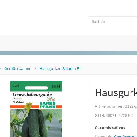
Gemüsesamen
Hausgurken Saladin F1
Hausgurk
Artikelnummer:
G292-p
GTIN:
4002199728402
Cucumis sativus
Kategorie:
Gemüsesam