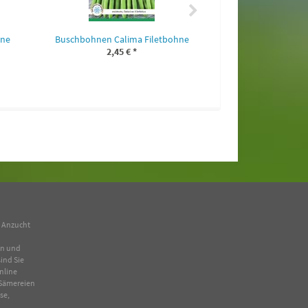
hne
Buschbohnen Calima Filetbohne
2,45 €
*
n Anzucht
en und
ind Sie
nline
Sämereien
se
,