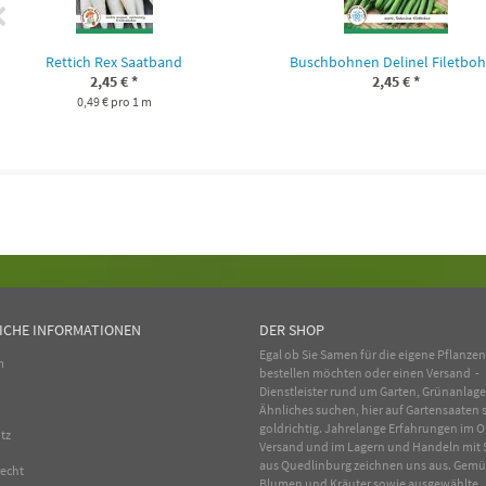
Rettich Rex Saatband
Buschbohnen Delinel Filetbo
2,45 €
*
2,45 €
*
0,49 € pro 1 m
ICHE INFORMATIONEN
DER SHOP
Egal ob Sie Samen für die eigene Pflanze
m
bestellen möchten oder einen Versand -
Dienstleister rund um Garten, Grünanlag
Ähnliches suchen, hier auf Gartensaaten s
goldrichtig. Jahrelange Erfahrungen im
O
tz
Versand und im Lagern und Handeln mit
aus Quedlinburg zeichnen uns aus.
Gemü
recht
Blumen
und
Kräuter
sowie ausgewählte