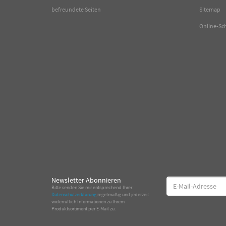
befreundete Seiten
Sitemap
Online-Sc
Newsletter Abonnieren
E-
Bitte senden Sie mir entsprechend Ihrer
Mail-
Datenschutzerklärung
regelmäßig und jederzeit
Adresse
widerruflich Informationen zu Ihrem
Produktsortiment per E-Mail zu.