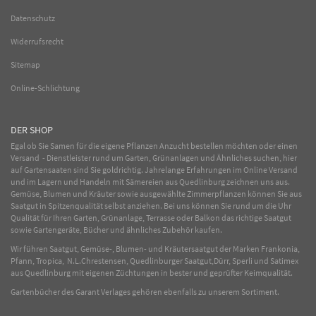
Datenschutz
Widerrufsrecht
Sitemap
Online-Schlichtung
DER SHOP
Egal ob Sie Samen für die eigene Pflanzen Anzucht bestellen möchten oder einen
Versand - Dienstleister rund um Garten, Grünanlagen und Ähnliches suchen, hier
auf Gartensaaten sind Sie goldrichtig. Jahrelange Erfahrungen im
Online
Versand
und im Lagern und Handeln mit
Sämereien
aus Quedlinburg zeichnen uns aus.
Gemüse
,
Blumen
und
Kräuter
sowie ausgewählte
Zimmerpflanzen
können Sie aus
Saatgut in Spitzenqualität selbst anziehen. Bei uns können Sie rund um die Uhr
Qualität für Ihren Garten, Grünanlage, Terrasse oder Balkon das richtige Saatgut
sowie Gartengeräte, Bücher und ähnliches Zubehör kaufen.
Wir führen Saatgut, Gemüse-, Blumen- und Kräutersaatgut der Marken Frankonia,
Pfann, Tropica, N.L.Chrestensen, Quedlinburger Saatgut,Dürr, Sperli und Satimex
aus Quedlinburg mit eigenen Züchtungen in bester und geprüfter Keimqualität.
Gartenbücher des Garant Verlages gehören ebenfalls zu unserem Sortiment.