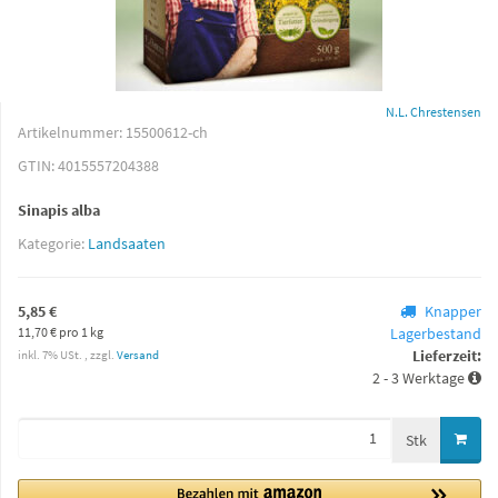
N.L. Chrestensen
Artikelnummer:
15500612-ch
GTIN:
4015557204388
Sinapis alba
Kategorie:
Landsaaten
5,85 €
Knapper
11,70 € pro 1 kg
Lagerbestand
Lieferzeit:
inkl. 7% USt. , zzgl.
Versand
2 - 3 Werktage
Stk