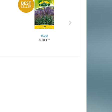
Liebstö
0,75 
Ysop
0,38 €
*