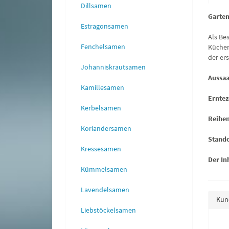
Dillsamen
Garten
Estragonsamen
Als Be
Fenchelsamen
Küchen
der er
Johanniskrautsamen
Aussaa
Kamillesamen
Erntez
Kerbelsamen
Reihe
Koriandersamen
Stando
Kressesamen
Der Inh
Kümmelsamen
Lavendelsamen
Kund
Liebstöckelsamen