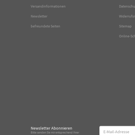
Versandinformationen
Datenschu
Newsletter
Widerrufs
befreundete Seiten
Sitemap
Online-Sc
Newsletter Abonnieren
E-
Bitte senden Sie mir entsprechend Ihrer
Mail-