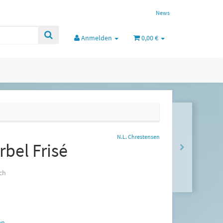
News
Anmelden
0,00 €
N.L. Chrestensen
bel Frisé
ch
en