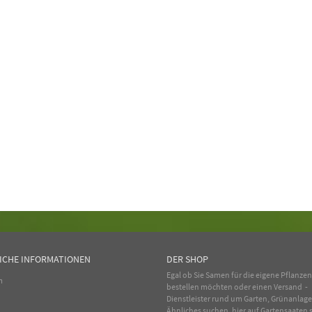
ICHE INFORMATIONEN
DER SHOP
Egal ob Sie Samen für die eigene Pflanze
m
bestellen möchten oder einen Versand -
Dienstleister rund um Garten, Grünanlag
Ähnliches suchen, hier auf Gartensaaten s