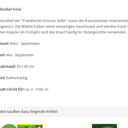
kerbel Frisé
standteil der "Frankfurter Grünen Soße" sowie der französischen Kräutermis
gewürz. Die Blätter haben einen anisartigen Geschmack und werden frisch 
sten Kräuter im Frühjahr wird das Kraut häufig für Ostergerichte verwendet.
tzeit:
März - September.
eit:
Mai - September.
nabstand:
20 x 40 cm.
rt:
halbschattig.
alt reicht für:
ca. 3 - 4 lfd. m.
en kauften dazu folgende Artikel: