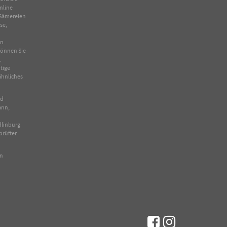
nline
Sämereien
se
,
in
 können Sie
,
tige
ähnliches
nd
ann,
dlinburg
prüfter
en