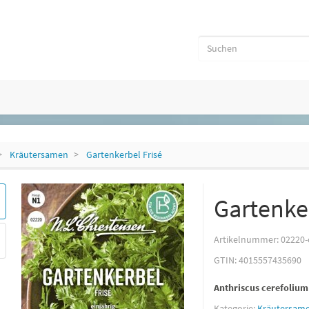
Kräutersamen
Gartenkerbel Frisé
Gartenker
Artikelnummer:
02220-
GTIN:
4015557435690
Anthriscus cerefolium
Kategorie:
Kräutersam