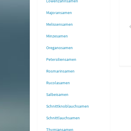
Löwenzahnsamen
pernstrauch (Saatgut)
Majoran
3,95 €
*
0,90 €
*
Majoransamen
Melissensamen
Minzesamen
Oreganosamen
Petersiliensamen
Rosmarinsamen
Rucolasamen
Salbeisamen
Schnittknoblauchsamen
Schnittlauchsamen
Thymiansamen