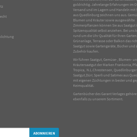
goldrichtig. Jahrelange Erfahrungen im
O
tz
Versand und im Lagern und Handeln mit
aus Quedlinburg zeichnen uns aus.
Gemü
recht
Blumen
und
Kräuter
sowie ausgewählte
Zimmerpflanzen
können Sie aus Saatgut 
Spitzenqualität selbst anziehen. Bei uns
rund um die Uhr Qualität für Ihren Garten
hlichtung
Grünanlage, Terrasse oder Balkon das rich
Saatgut sowie Gartengeräte, Bücher und 
Zubehör kaufen.
Wir führen Saatgut, Gemüse-, Blumen- u
Kräutersaatgut der Marken Frankonia, Pf
Tropica, N.L.Chrestensen, Quedlinburger
Saatgut,Dürr, Sperli und Satimex aus Que
mit eigenen Züchtungen in bester und ge
Keimqualität.
Gartenbücher des Garant Verlages gehör
ebenfalls zu unserem Sortiment.
ABONNIEREN