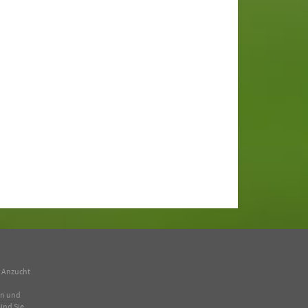
n Anzucht
en und
ind Sie