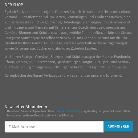
DER SHOP
Egal ob Sie Samen für die eigene Pflanzen Anzucht bestellen möchten oder einen
Versand - Dienstleister rund um Garten, Grünanlagen und Ähnliches suchen, hier
auf Gartensaaten sind Sie goldrichtig. Jahrelange Erfahrungen im
Online
Versand
und im Lagern und Handeln mit
Sämereien
aus Quedlinburg zeichnen uns aus.
Gemüse
,
Blumen
und
Kräuter
sowie ausgewählte
Zimmerpflanzen
können Sie aus
Saatgut in Spitzenqualität selbst anziehen. Bei uns können Sie rund um die Uhr
Qualität für Ihren Garten, Grünanlage, Terrasse oder Balkon das richtige Saatgut
sowie Gartengeräte, Bücher und ähnliches Zubehör kaufen.
Wir führen Saatgut, Gemüse-, Blumen- und Kräutersaatgut der Marken Frankonia,
Pfann, Tropica, N.L.Chrestensen, Quedlinburger Saatgut,Dürr, Sperli und Satimex
aus Quedlinburg mit eigenen Züchtungen in bester und geprüfter Keimqualität.
Gartenbücher des Garant Verlages gehören ebenfalls zu unserem Sortiment.
Newsletter Abonnieren
Bitte senden Sie mir entsprechend Ihrer
Datenschutzerklärung
regelmäßig und jederzeit widerruflich
Informationen zu Ihrem Produktsortiment per E-Mail zu.
E-
ABONNIEREN
Mail-
Adresse