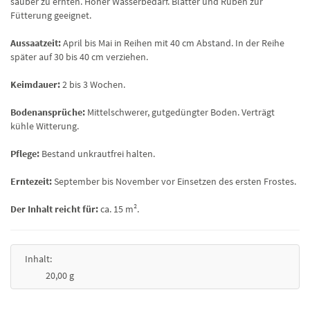
sauber zu ernten. Hoher Wasserbedarf. Blätter und Rüben zur
Fütterung geeignet.
Aussaatzeit:
April bis Mai in Reihen mit 40 cm Abstand. In der Reihe
später auf 30 bis 40 cm verziehen.
Keimdauer:
2 bis 3 Wochen.
Bodenansprüche:
Mittelschwerer, gutgedüngter Boden. Verträgt
kühle Witterung.
Pflege:
Bestand unkrautfrei halten.
Erntezeit:
September bis November vor Einsetzen des ersten Frostes.
Der Inhalt reicht für:
ca. 15 m².
Inhalt:
20,00 g