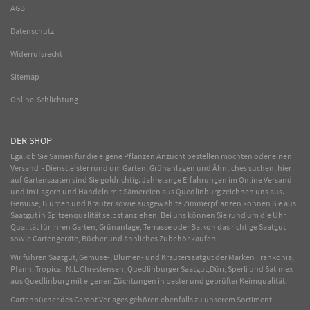
AGB
Datenschutz
Widerrufsrecht
Sitemap
Online-Schlichtung
DER SHOP
Egal ob Sie Samen für die eigene Pflanzen Anzucht bestellen möchten oder einen
Versand - Dienstleister rund um Garten, Grünanlagen und Ähnliches suchen, hier
auf Gartensaaten sind Sie goldrichtig. Jahrelange Erfahrungen im
Online
Versand
und im Lagern und Handeln mit
Sämereien
aus Quedlinburg zeichnen uns aus.
Gemüse
,
Blumen
und
Kräuter
sowie ausgewählte
Zimmerpflanzen
können Sie aus
Saatgut in Spitzenqualität selbst anziehen. Bei uns können Sie rund um die Uhr
Qualität für Ihren Garten, Grünanlage, Terrasse oder Balkon das richtige Saatgut
sowie Gartengeräte, Bücher und ähnliches Zubehör kaufen.
Wir führen Saatgut, Gemüse-, Blumen- und Kräutersaatgut der Marken Frankonia,
Pfann, Tropica, N.L.Chrestensen, Quedlinburger Saatgut,Dürr, Sperli und Satimex
aus Quedlinburg mit eigenen Züchtungen in bester und geprüfter Keimqualität.
Gartenbücher des Garant Verlages gehören ebenfalls zu unserem Sortiment.