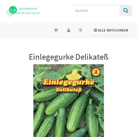
TOGGLE NAVIGATION
ALLE KATEGORIEN
Einlegegurke Delikateß