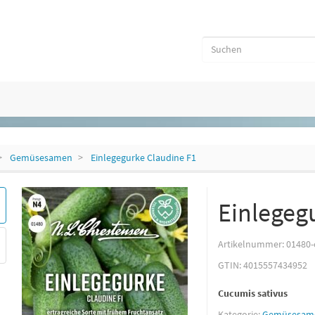
Gemüsesamen
Einlegegurke Claudine F1
Einlegeg
Artikelnummer:
01480-
GTIN:
4015557434952
Cucumis sativus
Kategorie:
Gemüsesam