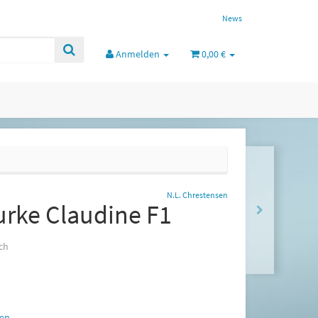
News
Anmelden
0,00 €
N.L. Chrestensen
urke Claudine F1
ch
en