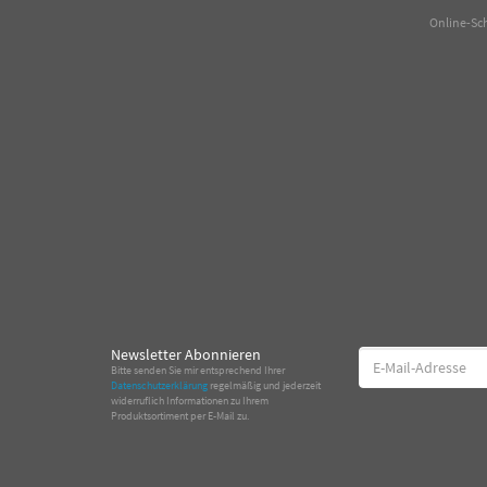
Online-Sc
Newsletter Abonnieren
E-
Bitte senden Sie mir entsprechend Ihrer
Mail-
Datenschutzerklärung
regelmäßig und jederzeit
Adresse
widerruflich Informationen zu Ihrem
Produktsortiment per E-Mail zu.