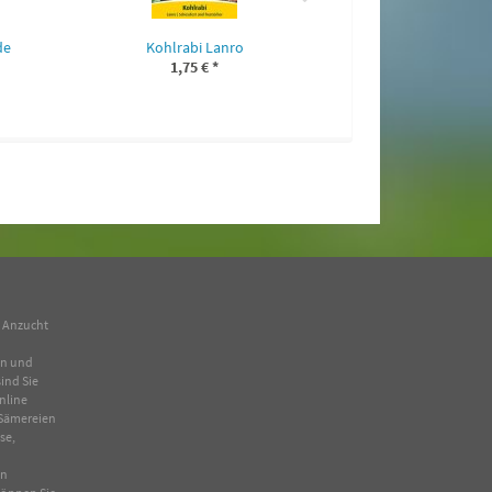
de
Kohlrabi Lanro
1,75 €
*
n Anzucht
en und
ind Sie
nline
Sämereien
se
,
in