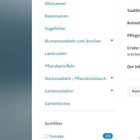
Obstsamen
Saatti
Rasensamen
Keimd
Vogelfutter
Pflege
Blumenzwiebeln und -knollen
Ernte:
Landsaaten
wöchen
Pflanzkartoffeln
Der Inh
Steckzwiebeln / Pflanzknoblauch
Gartenzubehör
Kund
Gartenbücher
blumen Bonita Carmen
Basilikum Genoveser
1,15 €
*
0,90 €
*
Suchfilter
Tomate
100