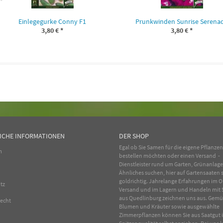
Einlegegurke Conny F1
Prunkwinden Sunrise Serena
3,80 €
*
3,80 €
*
ICHE INFORMATIONEN
DER SHOP
Egal ob Sie Samen für die eigene Pflanze
m
bestellen möchten oder einen Versand -
Dienstleister rund um Garten, Grünanlag
Ähnliches suchen, hier auf Gartensaaten s
goldrichtig. Jahrelange Erfahrungen im
O
tz
Versand und im Lagern und Handeln mit
aus Quedlinburg zeichnen uns aus.
Gemü
recht
Blumen
und
Kräuter
sowie ausgewählte
Zimmerpflanzen
können Sie aus Saatgut 