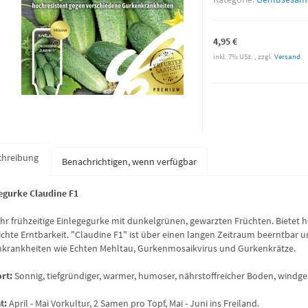
4,95 €
inkl. 7% USt. , zzgl.
Versand
chreibung
Benachrichtigen, wenn verfügbar
egurke Claudine F1
ehr frühzeitige Einlegegurke mit dunkelgrünen, gewarzten Früchten. Bietet
eichte Erntbarkeit. "Claudine F1" ist über einen langen Zeitraum beerntbar 
krankheiten wie Echten Mehltau, Gurkenmosaikvirus und Gurkenkrätze.
rt:
Sonnig, tiefgründiger, warmer, humoser, nährstoffreicher Boden, windge
t:
April - Mai Vorkultur, 2 Samen pro Topf, Mai - Juni ins Freiland.