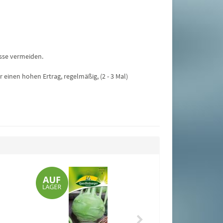
sse vermeiden.
r einen hohen Ertrag, regelmäßig, (2 - 3 Mal)
Möhren N
2,35 