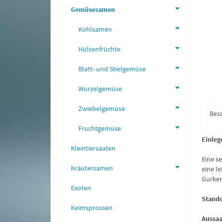
Gemüsesamen
Kohlsamen
Hülsenfrüchte
Blatt- und Stielgemüse
Wurzelgemüse
Zwiebelgemüse
Bes
Fruchtgemüse
Einleg
Kleintiersaaten
Eine s
Kräutersamen
eine l
Gurken
Exoten
Stando
Keimsprossen
Aussaa