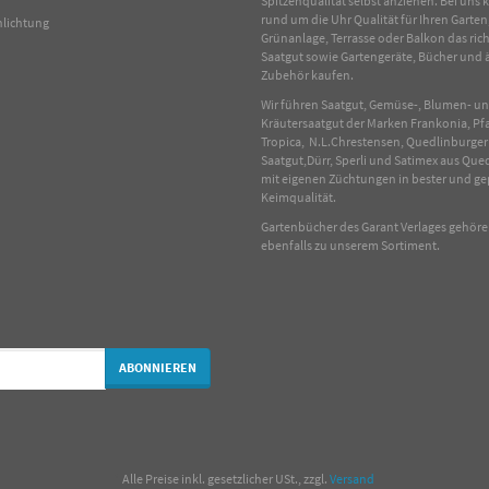
Spitzenqualität selbst anziehen. Bei uns
rund um die Uhr Qualität für Ihren Garten
hlichtung
Grünanlage, Terrasse oder Balkon das rich
Saatgut sowie Gartengeräte, Bücher und 
Zubehör kaufen.
Wir führen Saatgut, Gemüse-, Blumen- u
Kräutersaatgut der Marken Frankonia, Pf
Tropica, N.L.Chrestensen, Quedlinburger
Saatgut,Dürr, Sperli und Satimex aus Que
mit eigenen Züchtungen in bester und ge
Keimqualität.
Gartenbücher des Garant Verlages gehör
ebenfalls zu unserem Sortiment.
ABONNIEREN
*
Alle Preise inkl. gesetzlicher USt., zzgl.
Versand