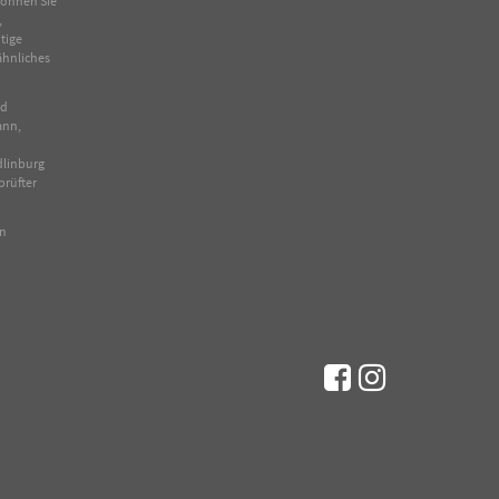
 können Sie
,
tige
ähnliches
nd
ann,
dlinburg
prüfter
en