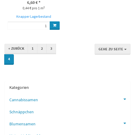
6,60 €
*
2
0,44 € pro 1 m
Knapper Lagerbestand
« ZURÜCK
1
2
3
GEHE ZU SEITE
4
Kategorien
Cannabissamen
Schnäppchen
Blumensamen