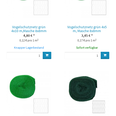
Vogelschutznetz grün
Vogelschutznetz grün 4x5
4x10 m,Masche 8x8mm
m, Masche 8x8mm
4,80 €
*
3,45 €
*
2
2
0,12 € pro 1 m
0,17 € pro 1 m
Knapper Lagerbestand
Sofort verfügbar