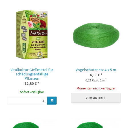
Vitalkultur Gießmittel für
Vogelschutznetz 4 x 5 m
schädlingsanfällige
4,11 €
*
Pflanzen
2
0,21 € pro 1 m
12,80 €
*
Momentan nicht verfügbar
Sofort verfügbar
ZUM ARTIKEL