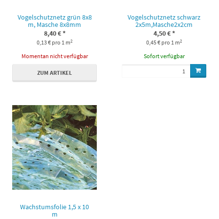
Vogelschutznetz grün 8x8
Vogelschutznetz schwarz
m, Masche 8x8mm
2x5m,Masche2x2cm
8,40 €
*
4,50 €
*
2
2
0,13 € pro 1 m
0,45 € pro 1 m
Momentan nicht verfügbar
Sofort verfügbar
ZUM ARTIKEL
Wachstumsfolie 1,5 x 10
m