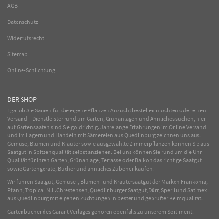
AGB
Datenschutz
Widerrufsrecht
Sitemap
Online-Schlichtung
DER SHOP
Egal ob Sie Samen für die eigene Pflanzen Anzucht bestellen möchten oder einen
Versand - Dienstleister rund um Garten, Grünanlagen und Ähnliches suchen, hier
auf Gartensaaten sind Sie goldrichtig. Jahrelange Erfahrungen im
Online
Versand
und im Lagern und Handeln mit
Sämereien
aus Quedlinburg zeichnen uns aus.
Gemüse
,
Blumen
und
Kräuter
sowie ausgewählte
Zimmerpflanzen
können Sie aus
Saatgut in Spitzenqualität selbst anziehen. Bei uns können Sie rund um die Uhr
Qualität für Ihren Garten, Grünanlage, Terrasse oder Balkon das richtige Saatgut
sowie Gartengeräte, Bücher und ähnliches Zubehör kaufen.
Wir führen Saatgut, Gemüse-, Blumen- und Kräutersaatgut der Marken Frankonia,
Pfann, Tropica, N.L.Chrestensen, Quedlinburger Saatgut,Dürr, Sperli und Satimex
aus Quedlinburg mit eigenen Züchtungen in bester und geprüfter Keimqualität.
Gartenbücher des Garant Verlages gehören ebenfalls zu unserem Sortiment.