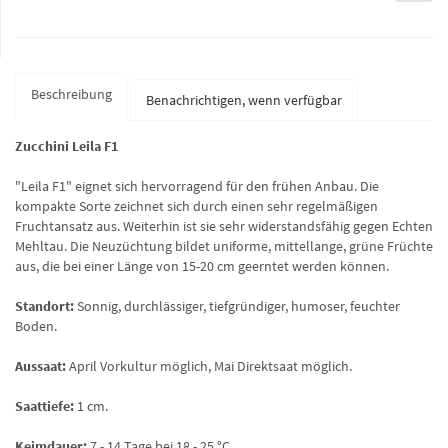
Beschreibung
Benachrichtigen, wenn verfügbar
Zucchini Leila F1
"Leila F1" eignet sich hervorragend für den frühen Anbau. Die
kompakte Sorte zeichnet sich durch einen sehr regelmäßigen
Fruchtansatz aus. Weiterhin ist sie sehr widerstandsfähig gegen Echten
Mehltau. Die Neuzüchtung bildet uniforme, mittellange, grüne Früchte
aus, die bei einer Länge von 15-20 cm geerntet werden können.
Standort:
Sonnig, durchlässiger, tiefgründiger, humoser, feuchter
Boden.
Aussaat:
April Vorkultur möglich, Mai Direktsaat möglich.
Saattiefe:
1 cm.
Keimdauer:
7 - 14 Tage bei 18 - 25 °C.