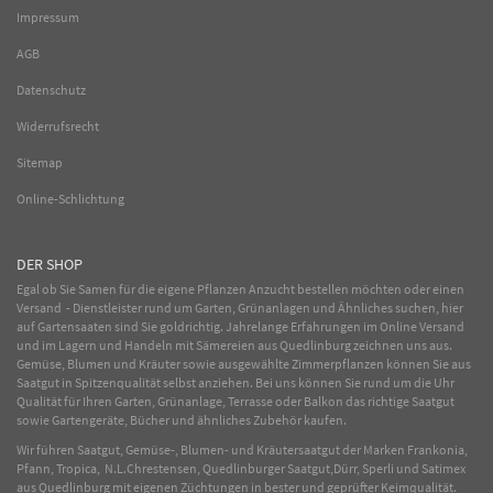
Impressum
AGB
Datenschutz
Widerrufsrecht
Sitemap
Online-Schlichtung
DER SHOP
Egal ob Sie Samen für die eigene Pflanzen Anzucht bestellen möchten oder einen
Versand - Dienstleister rund um Garten, Grünanlagen und Ähnliches suchen, hier
auf Gartensaaten sind Sie goldrichtig. Jahrelange Erfahrungen im
Online
Versand
und im Lagern und Handeln mit
Sämereien
aus Quedlinburg zeichnen uns aus.
Gemüse
,
Blumen
und
Kräuter
sowie ausgewählte
Zimmerpflanzen
können Sie aus
Saatgut in Spitzenqualität selbst anziehen. Bei uns können Sie rund um die Uhr
Qualität für Ihren Garten, Grünanlage, Terrasse oder Balkon das richtige Saatgut
sowie Gartengeräte, Bücher und ähnliches Zubehör kaufen.
Wir führen Saatgut, Gemüse-, Blumen- und Kräutersaatgut der Marken Frankonia,
Pfann, Tropica, N.L.Chrestensen, Quedlinburger Saatgut,Dürr, Sperli und Satimex
aus Quedlinburg mit eigenen Züchtungen in bester und geprüfter Keimqualität.