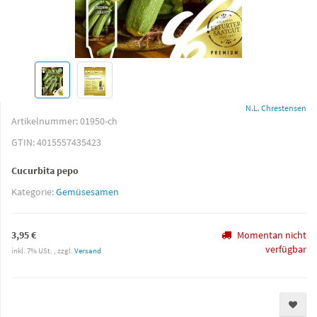
N.L. Chrestensen
Artikelnummer:
01950-ch
GTIN:
4015557435423
Cucurbita pepo
Kategorie:
Gemüsesamen
3,95 €
Momentan nicht
verfügbar
inkl. 7% USt. , zzgl.
Versand