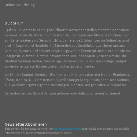
Online-Schlichtung
DER SHOP
Egal ob Sie Samen für die eigene Pflanzen Anzucht bestellen möchten oder einen
Versand - Dienstleister rund um Garten, Grünanlagen und Ähnliches suchen, hier
auf Gartensaaten sind Sie goldrichtig. Jahrelange Erfahrungen im
Online
Versand
und im Lagern und Handeln mit
Sämereien
aus Quedlinburg zeichnen uns aus.
Gemüse
,
Blumen
und
Kräuter
sowie ausgewählte
Zimmerpflanzen
können Sie aus
Saatgut in Spitzenqualität selbst anziehen. Bei uns können Sie rund um die Uhr
Qualität für Ihren Garten, Grünanlage, Terrasse oder Balkon das richtige Saatgut
sowie Gartengeräte, Bücher und ähnliches Zubehör kaufen.
Wir führen Saatgut, Gemüse-, Blumen- und Kräutersaatgut der Marken Frankonia,
Pfann, Tropica, N.L.Chrestensen, Quedlinburger Saatgut,Dürr, Sperli und Satimex
aus Quedlinburg mit eigenen Züchtungen in bester und geprüfter Keimqualität.
Gartenbücher des Garant Verlages gehören ebenfalls zu unserem Sortiment.
Newsletter Abonnieren
Bitte senden Sie mir entsprechend Ihrer
Datenschutzerklärung
regelmäßig und jederzeit widerruflich
Informationen zu Ihrem Produktsortiment per E-Mail zu.