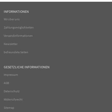
INFORMATIONEN
Wir über uns
Zahlungsmöglichkeiten
Versandinformationen
Newsletter
befreundete Seiten
GESETZLICHE INFORMATIONEN
Impressum
AGB
Datenschutz
Widerrufsrecht
Sitemap