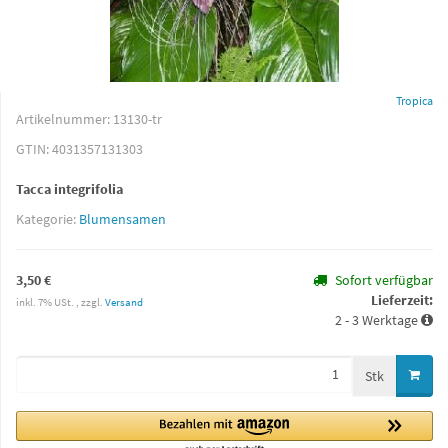
Tropica
Artikelnummer:
13130-tr
GTIN:
4031357131303
Tacca integrifolia
Kategorie:
Blumensamen
3,50 €
Sofort verfügbar
Lieferzeit:
inkl. 7% USt. , zzgl.
Versand
2 - 3 Werktage
Stk