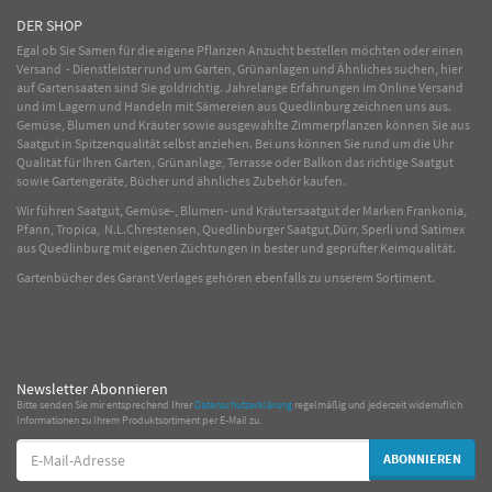
DER SHOP
Egal ob Sie Samen für die eigene Pflanzen Anzucht bestellen möchten oder einen
Versand - Dienstleister rund um Garten, Grünanlagen und Ähnliches suchen, hier
auf Gartensaaten sind Sie goldrichtig. Jahrelange Erfahrungen im
Online
Versand
und im Lagern und Handeln mit
Sämereien
aus Quedlinburg zeichnen uns aus.
Gemüse
,
Blumen
und
Kräuter
sowie ausgewählte
Zimmerpflanzen
können Sie aus
Saatgut in Spitzenqualität selbst anziehen. Bei uns können Sie rund um die Uhr
Qualität für Ihren Garten, Grünanlage, Terrasse oder Balkon das richtige Saatgut
sowie Gartengeräte, Bücher und ähnliches Zubehör kaufen.
Wir führen Saatgut, Gemüse-, Blumen- und Kräutersaatgut der Marken Frankonia,
Pfann, Tropica, N.L.Chrestensen, Quedlinburger Saatgut,Dürr, Sperli und Satimex
aus Quedlinburg mit eigenen Züchtungen in bester und geprüfter Keimqualität.
Gartenbücher des Garant Verlages gehören ebenfalls zu unserem Sortiment.
Newsletter Abonnieren
Bitte senden Sie mir entsprechend Ihrer
Datenschutzerklärung
regelmäßig und jederzeit widerruflich
Informationen zu Ihrem Produktsortiment per E-Mail zu.
E-
ABONNIEREN
Mail-
Adresse