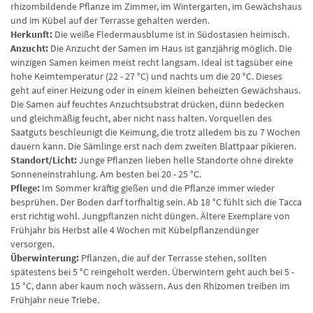
rhizombildende Pflanze im Zimmer, im Wintergarten, im Gewächshaus
und im Kübel auf der Terrasse gehalten werden.
Herkunft:
Die weiße Fledermausblume ist in Südostasien heimisch.
Anzucht:
Die Anzucht der Samen im Haus ist ganzjährig möglich. Die
winzigen Samen keimen meist recht langsam. Ideal ist tagsüber eine
hohe Keimtemperatur (22 - 27 °C) und nachts um die 20 °C. Dieses
geht auf einer Heizung oder in einem kleinen beheizten Gewächshaus.
Die Samen auf feuchtes Anzuchtsubstrat drücken, dünn bedecken
und gleichmäßig feucht, aber nicht nass halten. Vorquellen des
Saatguts beschleunigt die Keimung, die trotz alledem bis zu 7 Wochen
dauern kann. Die Sämlinge erst nach dem zweiten Blattpaar pikieren.
Standort/Licht:
Junge Pflanzen lieben helle Standorte ohne direkte
Sonneneinstrahlung. Am besten bei 20 - 25 °C.
Pflege:
Im Sommer kräftig gießen und die Pflanze immer wieder
besprühen. Der Boden darf torfhaltig sein. Ab 18 °C fühlt sich die Tacca
erst richtig wohl. Jungpflanzen nicht düngen. Ältere Exemplare von
Frühjahr bis Herbst alle 4 Wochen mit Kübelpflanzendünger
versorgen.
Überwinterung:
Pflanzen, die auf der Terrasse stehen, sollten
spätestens bei 5 °C reingeholt werden. Überwintern geht auch bei 5 -
15 °C, dann aber kaum noch wässern. Aus den Rhizomen treiben im
Frühjahr neue Triebe.