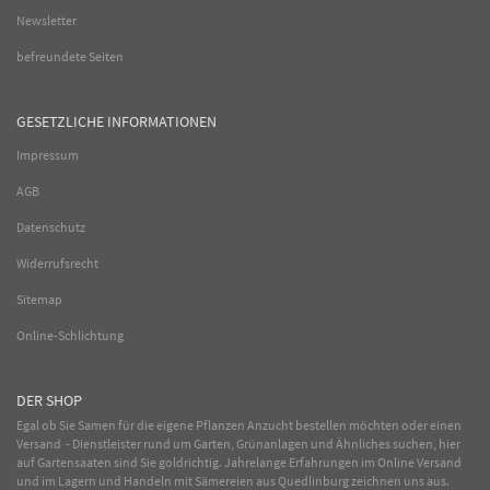
Newsletter
befreundete Seiten
GESETZLICHE INFORMATIONEN
Impressum
AGB
Datenschutz
Widerrufsrecht
Sitemap
Online-Schlichtung
DER SHOP
Egal ob Sie Samen für die eigene Pflanzen Anzucht bestellen möchten oder einen
Versand - Dienstleister rund um Garten, Grünanlagen und Ähnliches suchen, hier
auf Gartensaaten sind Sie goldrichtig. Jahrelange Erfahrungen im
Online
Versand
und im Lagern und Handeln mit
Sämereien
aus Quedlinburg zeichnen uns aus.