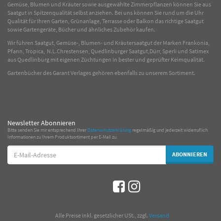
Gemüse
,
Blumen
und
Kräuter
sowie ausgewählte
Zimmerpflanzen
können Sie aus
Saatgut in Spitzenqualität selbst anziehen. Bei uns können Sie rund um die Uhr
Qualität für Ihren Garten, Grünanlage, Terrasse oder Balkon das richtige Saatgut
sowie Gartengeräte, Bücher und ähnliches Zubehör kaufen.
Wir führen Saatgut, Gemüse-, Blumen- und Kräutersaatgut der Marken Frankonia,
Pfann, Tropica, N.L.Chrestensen, Quedlinburger Saatgut,Dürr, Sperli und Satimex
aus Quedlinburg mit eigenen Züchtungen in bester und geprüfter Keimqualität.
Gartenbücher des Garant Verlages gehören ebenfalls zu unserem Sortiment.
Newsletter Abonnieren
Bitte senden Sie mir entsprechend Ihrer
Datenschutzerklärung
regelmäßig und jederzeit widerruflich
Informationen zu Ihrem Produktsortiment per E-Mail zu.
E-
ABONNIEREN
Mail-
Adresse
*
Alle Preise inkl. gesetzlicher USt., zzgl.
Versand