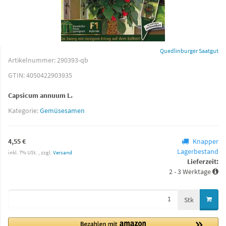
Quedlinburger Saatgut
Artikelnummer:
290393-qb
GTIN:
4050422903935
Capsicum annuum L.
Kategorie:
Gemüsesamen
4,55 €
Knapper
Lagerbestand
inkl. 7% USt. , zzgl.
Versand
Lieferzeit:
2 - 3 Werktage
Stk