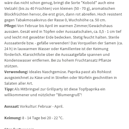
wäre das nicht schon genug, bringt die Sorte "Kobold" auch eine
Vielzahl (bis zu 40 Früchten) von kleinen (50 - 70 g), aromatischen
Blockfrüchten hervor, die erst grün, dann rot abreifen. Hoch resistent
gegen Tabakmosaikvirus der Rasse 0, Wuchshöhe ca. 50 cm.
Pflege:
Von Februar bis April im warmen Zimmer/Gewächshaus
aussäen. Gesät wird in Töpfen oder Aussaatschalen, ca. 0,5 - 1 cm tief
und leicht mit gesiebter Erde bedecken. Stetig feucht halten. Sterile
Aussaaterde bzw. - gefäße verwenden! Das Vorquellen der Samen (ca.
24 h) in lauwarmen Wasser oder Kamillentee ist der Keimung
förderlich. Klarsichtfolie über die Aussaatgefäße spannen und
Kondenswasser entfernen. Bei zu hohem Fruchtansatz Pflanze
stützen.
Verwendung:
Ideales Naschgemüse. Paprika passt als Rohkost
ausgezeichnet zu Käse und in Streifen oder Würfeln geschnitten in
Salaten aller Art.
Tipp:
Als Mitbringsel zur Grillparty ist diese Topfpaprika ein
willkommener und nützlicher "Blumengruß"!
Aussaat:
Vorkultur: Februar - April.
Keimung:
8 - 14 Tage bei 20 - 22 °C.