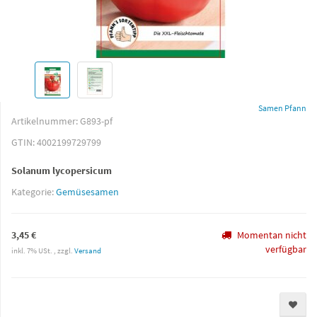
Samen Pfann
Artikelnummer:
G893-pf
GTIN:
4002199729799
Solanum lycopersicum
Kategorie:
Gemüsesamen
3,45 €
Momentan nicht
verfügbar
inkl. 7% USt. , zzgl.
Versand