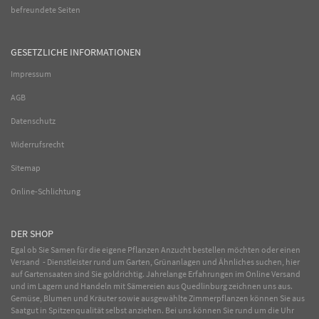
befreundete Seiten
GESETZLICHE INFORMATIONEN
Impressum
AGB
Datenschutz
Widerrufsrecht
Sitemap
Online-Schlichtung
DER SHOP
Egal ob Sie Samen für die eigene Pflanzen Anzucht bestellen möchten oder einen
Versand - Dienstleister rund um Garten, Grünanlagen und Ähnliches suchen, hier
auf Gartensaaten sind Sie goldrichtig. Jahrelange Erfahrungen im
Online
Versand
und im Lagern und Handeln mit
Sämereien
aus Quedlinburg zeichnen uns aus.
Gemüse
,
Blumen
und
Kräuter
sowie ausgewählte
Zimmerpflanzen
können Sie aus
Saatgut in Spitzenqualität selbst anziehen. Bei uns können Sie rund um die Uhr