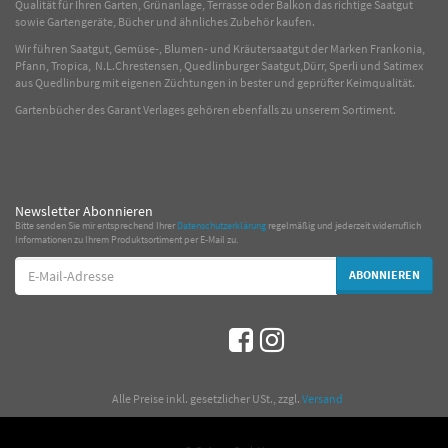
Qualität für Ihren Garten, Grünanlage, Terrasse oder Balkon das richtige Saatgut
sowie Gartengeräte, Bücher und ähnliches Zubehör kaufen.
Wir führen Saatgut, Gemüse-, Blumen- und Kräutersaatgut der Marken Frankonia,
Pfann, Tropica, N.L.Chrestensen, Quedlinburger Saatgut,Dürr, Sperli und Satimex
aus Quedlinburg mit eigenen Züchtungen in bester und geprüfter Keimqualität.
Gartenbücher des Garant Verlages gehören ebenfalls zu unserem Sortiment.
Newsletter Abonnieren
Bitte senden Sie mir entsprechend Ihrer
Datenschutzerklärung
regelmäßig und jederzeit widerruflich
Informationen zu Ihrem Produktsortiment per E-Mail zu.
E-
ABONNIEREN
Mail-
Adresse
*
Alle Preise inkl. gesetzlicher USt., zzgl.
Versand