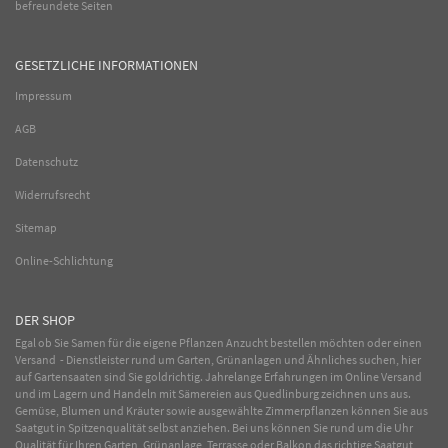
befreundete Seiten
GESETZLICHE INFORMATIONEN
Impressum
AGB
Datenschutz
Widerrufsrecht
Sitemap
Online-Schlichtung
DER SHOP
Egal ob Sie Samen für die eigene Pflanzen Anzucht bestellen möchten oder einen
Versand - Dienstleister rund um Garten, Grünanlagen und Ähnliches suchen, hier
auf Gartensaaten sind Sie goldrichtig. Jahrelange Erfahrungen im
Online
Versand
und im Lagern und Handeln mit
Sämereien
aus Quedlinburg zeichnen uns aus.
Gemüse
,
Blumen
und
Kräuter
sowie ausgewählte
Zimmerpflanzen
können Sie aus
Saatgut in Spitzenqualität selbst anziehen. Bei uns können Sie rund um die Uhr
Qualität für Ihren Garten, Grünanlage, Terrasse oder Balkon das richtige Saatgut