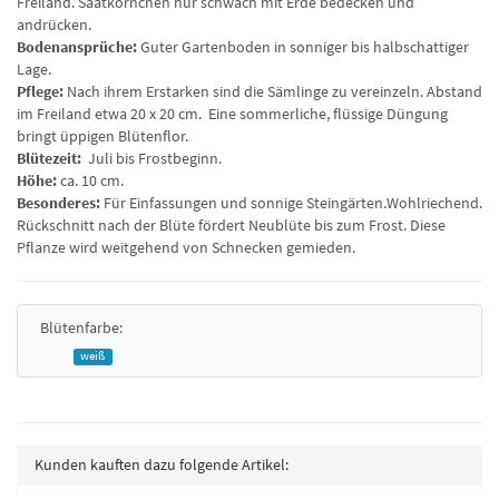
Freiland. Saatkörnchen nur schwach mit Erde bedecken und
andrücken.
Bodenansprüche:
Guter Gartenboden in sonniger bis halbschattiger
Lage.
Pflege:
Nach ihrem Erstarken sind die Sämlinge zu vereinzeln. Abstand
im Freiland etwa 20 x 20 cm. Eine sommerliche, flüssige Düngung
bringt üppigen Blütenflor.
Blütezeit:
Juli bis Frostbeginn.
Höhe:
ca. 10 cm.
Besonderes:
Für Einfassungen und sonnige Steingärten.Wohlriechend.
Rückschnitt nach der Blüte fördert Neublüte bis zum Frost. Diese
Pflanze wird weitgehend von Schnecken gemieden.
Blütenfarbe:
weiß
Kunden kauften dazu folgende Artikel: