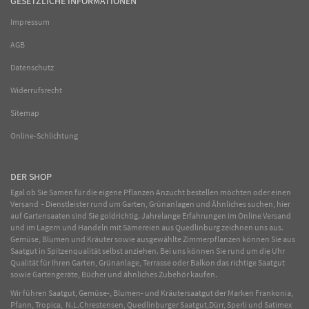
GESETZLICHE INFORMATIONEN
Impressum
AGB
Datenschutz
Widerrufsrecht
Sitemap
Online-Schlichtung
DER SHOP
Egal ob Sie Samen für die eigene Pflanzen Anzucht bestellen möchten oder einen
Versand - Dienstleister rund um Garten, Grünanlagen und Ähnliches suchen, hier
auf Gartensaaten sind Sie goldrichtig. Jahrelange Erfahrungen im
Online
Versand
und im Lagern und Handeln mit
Sämereien
aus Quedlinburg zeichnen uns aus.
Gemüse
,
Blumen
und
Kräuter
sowie ausgewählte
Zimmerpflanzen
können Sie aus
Saatgut in Spitzenqualität selbst anziehen. Bei uns können Sie rund um die Uhr
Qualität für Ihren Garten, Grünanlage, Terrasse oder Balkon das richtige Saatgut
sowie Gartengeräte, Bücher und ähnliches Zubehör kaufen.
Wir führen Saatgut, Gemüse-, Blumen- und Kräutersaatgut der Marken Frankonia,
Pfann, Tropica, N.L.Chrestensen, Quedlinburger Saatgut,Dürr, Sperli und Satimex