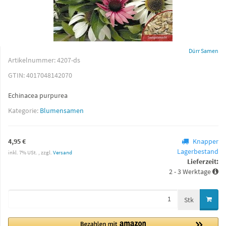
Dürr Samen
Artikelnummer:
4207-ds
GTIN:
4017048142070
Echinacea purpurea
Kategorie:
Blumensamen
4,95 €
Knapper
Lagerbestand
inkl. 7% USt. , zzgl.
Versand
Lieferzeit:
2 - 3 Werktage
Stk