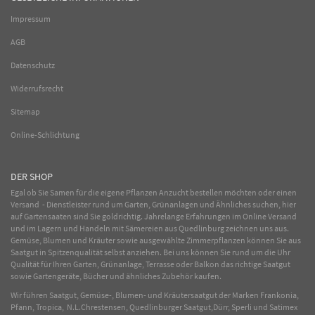
Impressum
AGB
Datenschutz
Widerrufsrecht
Sitemap
Online-Schlichtung
DER SHOP
Egal ob Sie Samen für die eigene Pflanzen Anzucht bestellen möchten oder einen
Versand - Dienstleister rund um Garten, Grünanlagen und Ähnliches suchen, hier
auf Gartensaaten sind Sie goldrichtig. Jahrelange Erfahrungen im
Online
Versand
und im Lagern und Handeln mit
Sämereien
aus Quedlinburg zeichnen uns aus.
Gemüse
,
Blumen
und
Kräuter
sowie ausgewählte
Zimmerpflanzen
können Sie aus
Saatgut in Spitzenqualität selbst anziehen. Bei uns können Sie rund um die Uhr
Qualität für Ihren Garten, Grünanlage, Terrasse oder Balkon das richtige Saatgut
sowie Gartengeräte, Bücher und ähnliches Zubehör kaufen.
Wir führen Saatgut, Gemüse-, Blumen- und Kräutersaatgut der Marken Frankonia,
Pfann, Tropica, N.L.Chrestensen, Quedlinburger Saatgut,Dürr, Sperli und Satimex