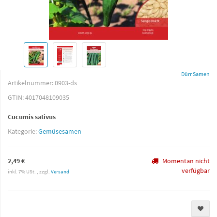
Dürr Samen
Artikelnummer:
0903-ds
GTIN:
4017048109035
Cucumis sativus
Kategorie:
Gemüsesamen
2,49 €
Momentan nicht
verfügbar
inkl. 7% USt. , zzgl.
Versand