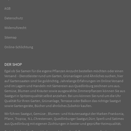
AGB
Datenschutz
Widerrufsrecht
Sitemap
Online-Schlichtung
DER SHOP
Egal ob Sie Samen für die eigene Pflanzen Anzucht bestellen möchten oder einen
Versand - Dienstleister rund um Garten, Grünanlagen und Ähnliches suchen, hier
auf Gartensaaten sind Sie goldrichtig. Jahrelange Erfahrungen im
Online
Versand
und im Lagern und Handeln mit
Sämereien
aus Quedlinburg zeichnen uns aus.
Gemüse
,
Blumen
und
Kräuter
sowie ausgewählte
Zimmerpflanzen
können Sie aus
Saatgut in Spitzenqualität selbst anziehen. Bei uns können Sie rund um die Uhr
Qualität für Ihren Garten, Grünanlage, Terrasse oder Balkon das richtige Saatgut
sowie Gartengeräte, Bücher und ähnliches Zubehör kaufen.
Wir führen Saatgut, Gemüse-, Blumen- und Kräutersaatgut der Marken Frankonia,
Pfann, Tropica, N.L.Chrestensen, Quedlinburger Saatgut,Dürr, Sperli und Satimex
aus Quedlinburg mit eigenen Züchtungen in bester und geprüfter Keimqualität.