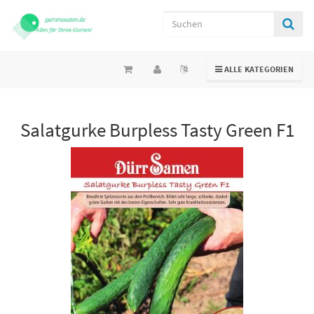
TOGGLE NAVIGATION
ALLE KATEGORIEN
Salatgurke Burpless Tasty Green F1