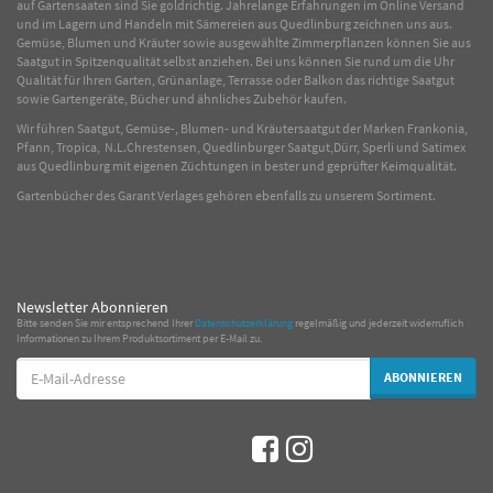
auf Gartensaaten sind Sie goldrichtig. Jahrelange Erfahrungen im
Online
Versand
und im Lagern und Handeln mit
Sämereien
aus Quedlinburg zeichnen uns aus.
Gemüse
,
Blumen
und
Kräuter
sowie ausgewählte
Zimmerpflanzen
können Sie aus
Saatgut in Spitzenqualität selbst anziehen. Bei uns können Sie rund um die Uhr
Qualität für Ihren Garten, Grünanlage, Terrasse oder Balkon das richtige Saatgut
sowie Gartengeräte, Bücher und ähnliches Zubehör kaufen.
Wir führen Saatgut, Gemüse-, Blumen- und Kräutersaatgut der Marken Frankonia,
Pfann, Tropica, N.L.Chrestensen, Quedlinburger Saatgut,Dürr, Sperli und Satimex
aus Quedlinburg mit eigenen Züchtungen in bester und geprüfter Keimqualität.
Gartenbücher des Garant Verlages gehören ebenfalls zu unserem Sortiment.
Newsletter Abonnieren
Bitte senden Sie mir entsprechend Ihrer
Datenschutzerklärung
regelmäßig und jederzeit widerruflich
Informationen zu Ihrem Produktsortiment per E-Mail zu.
E-
ABONNIEREN
Mail-
Adresse