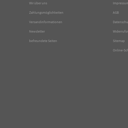
Wir über uns
Impressu
Zahlungsmöglichkeiten
AGB
Versandinformationen
Datenschu
Newsletter
Widerrufs
befreundete Seiten
Sitemap
Online-Sc