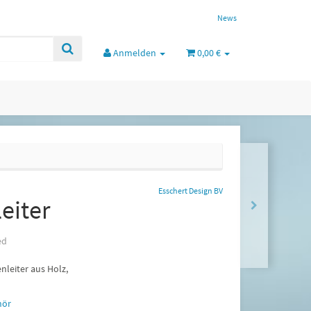
News
Anmelden
0,00 €
Esschert Design BV
eiter
ed
nleiter aus Holz,
hör