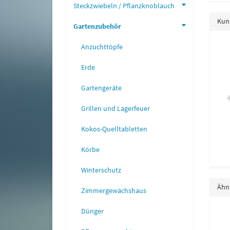
Steckzwiebeln / Pflanzknoblauch
Kund
Gartenzubehör
Anzuchttöpfe
 (Ricinus) rotstielig
Echter Kapernstrauch (Saatgut)
2,45 €
*
3,95 €
*
Erde
Gartengeräte
Grillen und Lagerfeuer
Kokos-Quelltabletten
Körbe
Winterschutz
Ähnl
Zimmergewächshaus
Dünger
atisson Sunburst F1
Stabtomate Luciestar F1