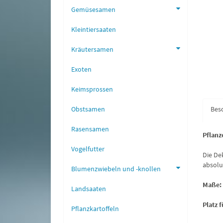
Gemüsesamen
Kleintiersaaten
Kräutersamen
Exoten
Keimsprossen
Obstsamen
Bes
Rasensamen
Pflanz
Vogelfutter
Die De
absolu
Blumenzwiebeln und -knollen
Maße:
Landsaaten
Platz f
Pflanzkartoffeln