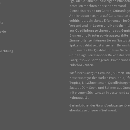
Egal ob Sie Samen für die eigene Pflanze
m
bestellen möchten oder einen Versand -
Dienstleister rund um Garten, Grünanlag
Ähnliches suchen, hier auf Gartensaaten s
goldrichtig. Jahrelange Erfahrungen im
O
tz
Versand und im Lagern und Handeln mit
aus Quedlinburg zeichnen uns aus.
Gemü
recht
Blumen
und
Kräuter
sowie ausgewählte
Zimmerpflanzen
können Sie aus Saatgut 
Spitzenqualität selbst anziehen. Bei uns
rund um die Uhr Qualität für Ihren Garten
hlichtung
Grünanlage, Terrasse oder Balkon das rich
Saatgut sowie Gartengeräte, Bücher und 
Zubehör kaufen.
Wir führen Saatgut, Gemüse-, Blumen- u
Kräutersaatgut der Marken Frankonia, Pf
Tropica, N.L.Chrestensen, Quedlinburger
Saatgut,Dürr, Sperli und Satimex aus Que
mit eigenen Züchtungen in bester und ge
Keimqualität.
Gartenbücher des Garant Verlages gehör
ebenfalls zu unserem Sortiment.