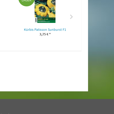
4,50 
Kürbis Patisson Sunburst F1
3,75 €
*