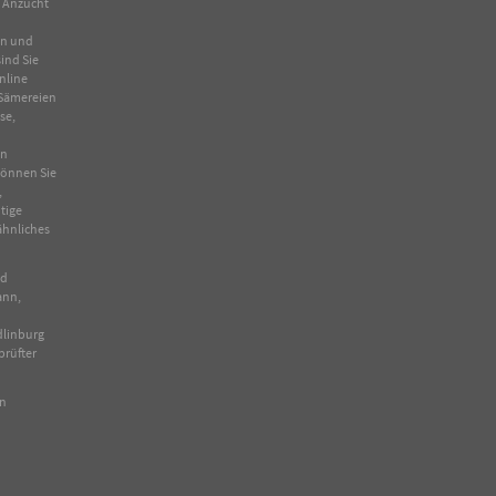
n Anzucht
en und
ind Sie
nline
Sämereien
se
,
in
 können Sie
,
tige
ähnliches
nd
ann,
dlinburg
prüfter
en