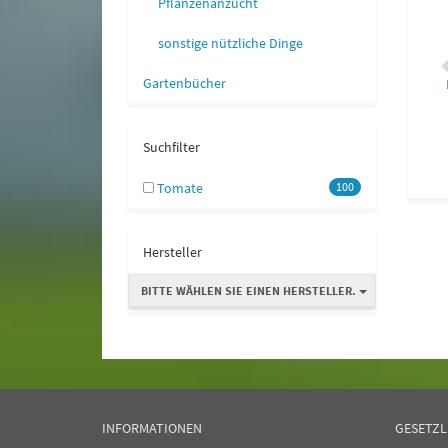
Pflanzenanzucht
3,75 €
*
4,50 €
*
sonstige nützliche Dinge
Gartenbücher
Suchfilter
Tomate
100
Hersteller
BITTE WÄHLEN SIE EINEN HERSTELLER.
INFORMATIONEN
GESETZL