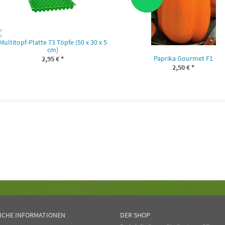
Multitopf-Platte 73 Töpfe (50 x 30 x 5
cm)
Paprika Gourmet F1
2,95 €
*
2,50 €
*
ICHE INFORMATIONEN
DER SHOP