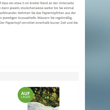
f dass ein etwa 3 cm breiter Rand an der Unterseite
ie dann jeweils stückchenweise weiter bis Sie einmal
g aufeinander. Nehmen Sie das Papiertöpfchen aus der
r jeweiligen Aussaattiefe. Wässern Sie regelmäßig.
Der Papiertopf verrottet innerhalb kurzer Zeit und die
Ringelblumen F
Misch
1,15 