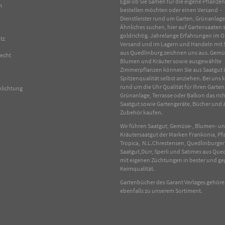
Egal ob Sie Samen für die eigene Pflanze
m
bestellen möchten oder einen Versand -
Dienstleister rund um Garten, Grünanlag
Ähnliches suchen, hier auf Gartensaaten s
goldrichtig. Jahrelange Erfahrungen im
O
tz
Versand und im Lagern und Handeln mit
aus Quedlinburg zeichnen uns aus.
Gemü
recht
Blumen
und
Kräuter
sowie ausgewählte
Zimmerpflanzen
können Sie aus Saatgut 
Spitzenqualität selbst anziehen. Bei uns
rund um die Uhr Qualität für Ihren Garten
hlichtung
Grünanlage, Terrasse oder Balkon das rich
Saatgut sowie Gartengeräte, Bücher und 
Zubehör kaufen.
Wir führen Saatgut, Gemüse-, Blumen- u
Kräutersaatgut der Marken Frankonia, Pf
Tropica, N.L.Chrestensen, Quedlinburger
Saatgut,Dürr, Sperli und Satimex aus Que
mit eigenen Züchtungen in bester und ge
Keimqualität.
Gartenbücher des Garant Verlages gehör
ebenfalls zu unserem Sortiment.