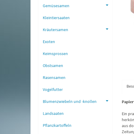
Gemüsesamen
Kleintiersaaten
Kräutersamen
Exoten
Keimsprossen
Obstsamen
Rasensamen
Bes
Vogelfutter
Blumenzwiebeln und -knollen
Papier
Landsaaten
Ein pr
herköm
Pflanzkartoffeln
aus do
Zeitung