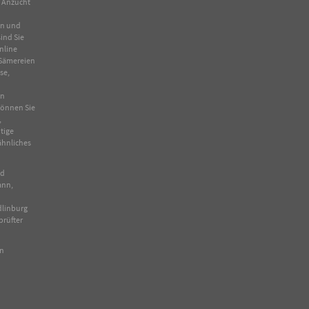
n Anzucht
en und
ind Sie
nline
Sämereien
se
,
in
 können Sie
,
tige
ähnliches
nd
ann,
dlinburg
prüfter
en