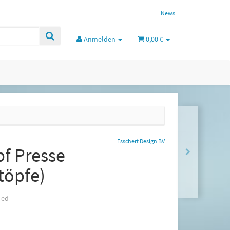
News
Anmelden
0,00 €
Esschert Design BV
pf Presse
töpfe)
-ed