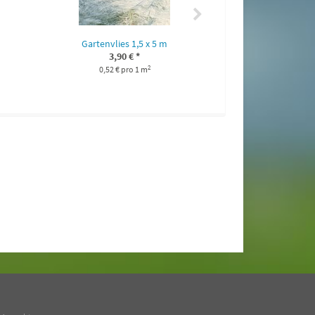
Gartenvlies 1,5 x 5 m
3,90 €
*
2
0,52 € pro 1 m