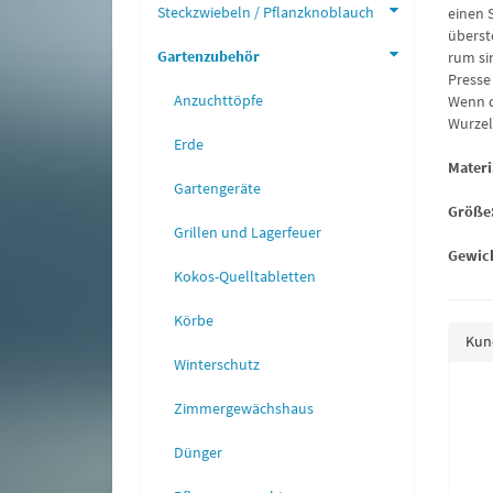
Steckzwiebeln / Pflanzknoblauch
einen 
überste
Gartenzubehör
rum si
Presse
Anzuchttöpfe
Wenn d
Wurzel
Erde
Materi
Gartengeräte
Größe
Grillen und Lagerfeuer
Gewic
Kokos-Quelltabletten
Körbe
Kund
Winterschutz
Zimmergewächshaus
lumen Fiesta Gitana
Knollensellerie Mars
Mischung
0,60 €
*
Dünger
1,15 €
*