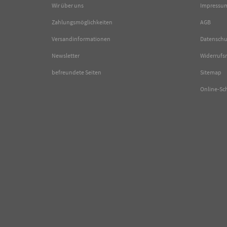
Wir über uns
Impressu
Zahlungsmöglichkeiten
AGB
Versandinformationen
Datenschu
Newsletter
Widerrufs
befreundete Seiten
Sitemap
Online-Sc