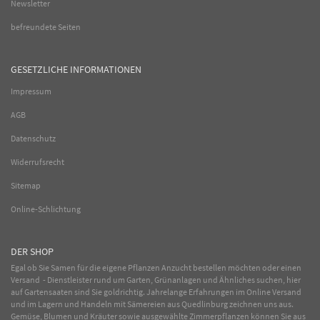
Newsletter
befreundete Seiten
GESETZLICHE INFORMATIONEN
Impressum
AGB
Datenschutz
Widerrufsrecht
Sitemap
Online-Schlichtung
DER SHOP
Egal ob Sie Samen für die eigene Pflanzen Anzucht bestellen möchten oder einen
Versand - Dienstleister rund um Garten, Grünanlagen und Ähnliches suchen, hier
auf Gartensaaten sind Sie goldrichtig. Jahrelange Erfahrungen im
Online
Versand
und im Lagern und Handeln mit
Sämereien
aus Quedlinburg zeichnen uns aus.
Gemüse
,
Blumen
und
Kräuter
sowie ausgewählte
Zimmerpflanzen
können Sie aus