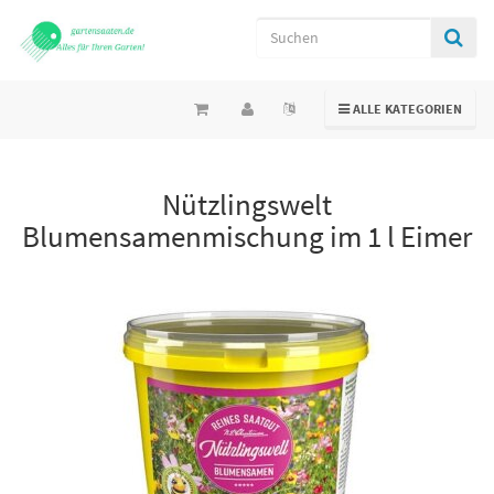
TOGGLE NAVIGATION
ALLE KATEGORIEN
Nützlingswelt
Blumensamenmischung im 1 l Eimer