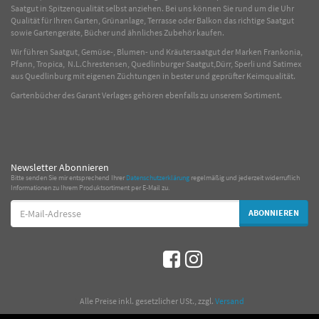
Saatgut in Spitzenqualität selbst anziehen. Bei uns können Sie rund um die Uhr
Qualität für Ihren Garten, Grünanlage, Terrasse oder Balkon das richtige Saatgut
sowie Gartengeräte, Bücher und ähnliches Zubehör kaufen.
Wir führen Saatgut, Gemüse-, Blumen- und Kräutersaatgut der Marken Frankonia,
Pfann, Tropica, N.L.Chrestensen, Quedlinburger Saatgut,Dürr, Sperli und Satimex
aus Quedlinburg mit eigenen Züchtungen in bester und geprüfter Keimqualität.
Gartenbücher des Garant Verlages gehören ebenfalls zu unserem Sortiment.
Newsletter Abonnieren
Bitte senden Sie mir entsprechend Ihrer
Datenschutzerklärung
regelmäßig und jederzeit widerruflich
Informationen zu Ihrem Produktsortiment per E-Mail zu.
E-
ABONNIEREN
Mail-
Adresse
*
Alle Preise inkl. gesetzlicher USt., zzgl.
Versand