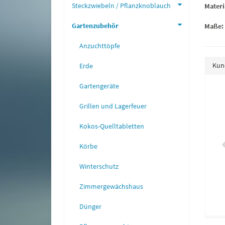
Steckzwiebeln / Pflanzknoblauch
Materi
Gartenzubehör
Maße:
Anzuchttöpfe
Kund
Erde
Gartengeräte
rgbohnenkraut
Cuxin Spezialdünger für Tomaten
Grillen und Lagerfeuer
750g
2,75 €
*
5,39 €
*
Kokos-Quelltabletten
Körbe
Winterschutz
Zimmergewächshaus
Dünger