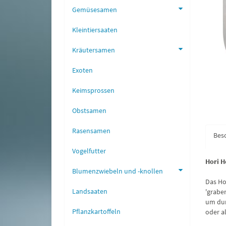
Gemüsesamen
Kleintiersaaten
Kräutersamen
Exoten
Keimsprossen
Obstsamen
Rasensamen
Bes
Vogelfutter
Hori H
Blumenzwiebeln und -knollen
Das Ho
Landsaaten
'grabe
um dur
Pflanzkartoffeln
oder a