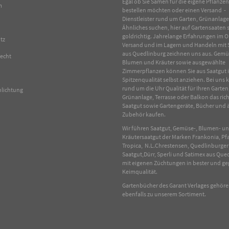
Egal ob Sie Samen für die eigene Pflanze
m
bestellen möchten oder einen Versand -
Dienstleister rund um Garten, Grünanlag
Ähnliches suchen, hier auf Gartensaaten s
goldrichtig. Jahrelange Erfahrungen im
O
tz
Versand und im Lagern und Handeln mit
aus Quedlinburg zeichnen uns aus.
Gemü
recht
Blumen
und
Kräuter
sowie ausgewählte
Zimmerpflanzen
können Sie aus Saatgut 
Spitzenqualität selbst anziehen. Bei uns
rund um die Uhr Qualität für Ihren Garten
hlichtung
Grünanlage, Terrasse oder Balkon das rich
Saatgut sowie Gartengeräte, Bücher und 
Zubehör kaufen.
Wir führen Saatgut, Gemüse-, Blumen- u
Kräutersaatgut der Marken Frankonia, Pf
Tropica, N.L.Chrestensen, Quedlinburger
Saatgut,Dürr, Sperli und Satimex aus Que
mit eigenen Züchtungen in bester und ge
Keimqualität.
Gartenbücher des Garant Verlages gehör
ebenfalls zu unserem Sortiment.