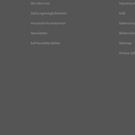
Wir über uns
Impressu
Zahlungsmöglichkeiten
AGB
Versandinformationen
Datenschu
Newsletter
Widerrufs
befreundete Seiten
Sitemap
Online-Sc