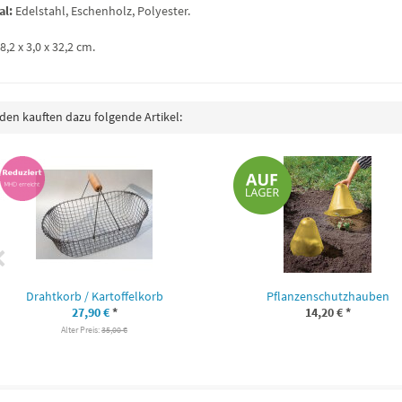
al:
Edelstahl, Eschenholz, Polyester.
8,2 x 3,0 x 32,2 cm.
en kauften dazu folgende Artikel:
Drahtkorb / Kartoffelkorb
Pflanzenschutzhauben
27,90 €
*
14,20 €
*
Alter Preis:
35,00 €