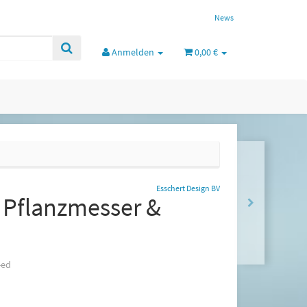
News
Anmelden
0,00 €
Esschert Design BV
i Pflanzmesser &
-ed