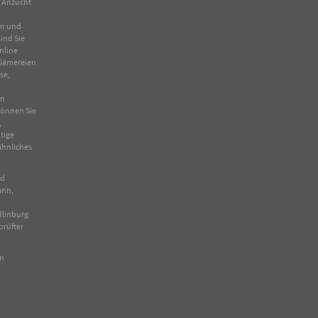
n Anzucht
en und
ind Sie
nline
Sämereien
se
,
in
 können Sie
,
tige
ähnliches
nd
ann,
dlinburg
prüfter
en