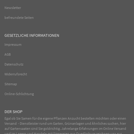
Newsletter
befreundete Seiten
GESETZLICHE INFORMATIONEN
Impressum
AGB
Datenschutz
Widerrufsrecht
Sitemap
Online-Schlichtung
DER SHOP
Egal ob Sie Samen für die eigene Pflanzen Anzucht bestellen möchten oder einen
Versand - Dienstleister rund um Garten, Grünanlagen und Ähnliches suchen, hier
auf Gartensaaten sind Sie goldrichtig. Jahrelange Erfahrungen im
Online
Versand
und im Lagern und Handeln mit
Sämereien
aus Quedlinburg zeichnen uns aus.