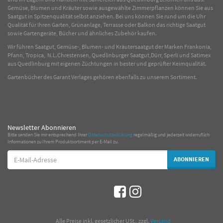
Gemüse
,
Blumen
und
Kräuter
sowie ausgewählte
Zimmerpflanzen
können Sie aus
Saatgut in Spitzenqualität selbst anziehen. Bei uns können Sie rund um die Uhr
Qualität für Ihren Garten, Grünanlage, Terrasse oder Balkon das richtige Saatgut
sowie Gartengeräte, Bücher und ähnliches Zubehör kaufen.
Wir führen Saatgut, Gemüse-, Blumen- und Kräutersaatgut der Marken Frankonia,
Pfann, Tropica, N.L.Chrestensen, Quedlinburger Saatgut,Dürr, Sperli und Satimex
aus Quedlinburg mit eigenen Züchtungen in bester und geprüfter Keimqualität.
Gartenbücher des Garant Verlages gehören ebenfalls zu unserem Sortiment.
Newsletter Abonnieren
Bitte senden Sie mir entsprechend Ihrer
Datenschutzerklärung
regelmäßig und jederzeit widerruflich
Informationen zu Ihrem Produktsortiment per E-Mail zu.
E-
ABONNIEREN
Mail-
Adresse
*
Alle Preise inkl. gesetzlicher USt., zzgl.
Versand