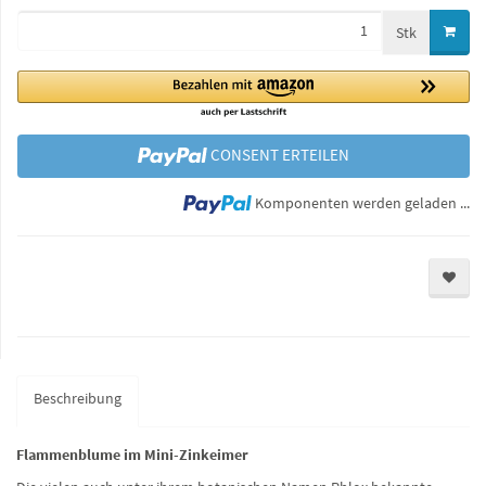
Stk
CONSENT ERTEILEN
Lo
Komponenten werden geladen ...
Beschreibung
Flammenblume im Mini-Zinkeimer