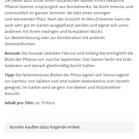
Die vielen auch unter ihrem botanischen Namen Phlox bekannte
Pflanze stammt ursprünglich aus Nordamerika. Sie blüht intensiv und
unermüdlich im ganzen Sommer. Sie liebt einen sonnigen
und wärmenden Platz. Nach der Anzucht im Mini-Zinkeimer kann sie
auch sehr gut im Garten ausgepflanzt werden und eignet sich unter
anderem mit ihrem niedrigen und kompakten Wuchs
zur Beeteinfassung oder zur Kombination mit anderen
Sommerblumen.
Aussaat:
Die Aussaat zwischen Februar und Anfang Mai ermöglicht die
Blüte der Pflanze von Juni bis September. Den Samen leicht mit Erde
bedecken und danach gleichmäßig feucht halten.
Tipp:
Die farbintensiven Blüten der Phlox eignen sich hervorragend
zur Garnitur von Salaten und sind zudem bedenkenlos zum Verzehr
geeignet. Im Garten wird sie gern von Bienen und Nutzinsekten
besucht.
Inhalt pro Tüte:
ca. 70 Korn
Kunden kauften dazu folgende Artikel: