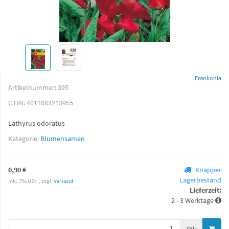
Frankonia
Artikelnummer:
395
GTIN:
4011083213955
Lathyrus odoratus
Kategorie:
Blumensamen
0,90 €
Knapper
Lagerbestand
inkl. 7% USt. , zzgl.
Versand
Lieferzeit:
2 - 3 Werktage