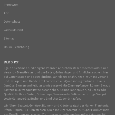
Impressum
AGB
Datenschutz
Widerrufsrecht
Sitemap
Online-Schlichtung
DER SHOP
Egal ob Sie Samen für die eigene Pflanzen Anzucht bestellen möchten oder einen
Versand - Dienstleister rund um Garten, Grünanlagen und Ähnliches suchen, hier
auf Gartensaaten sind Sie goldrichtig. Jahrelange Erfahrungen im
Online
Versand
und im Lagern und Handeln mit
Sämereien
aus Quedlinburg zeichnen uns aus.
Gemüse
,
Blumen
und
Kräuter
sowie ausgewählte
Zimmerpflanzen
können Sie aus
Saatgut in Spitzenqualität selbst anziehen. Bei uns können Sie rund um die Uhr
Qualität für Ihren Garten, Grünanlage, Terrasse oder Balkon das richtige Saatgut
sowie Gartengeräte, Bücher und ähnliches Zubehör kaufen.
Wir führen Saatgut, Gemüse-, Blumen- und Kräutersaatgut der Marken Frankonia,
Pfann, Tropica, N.L.Chrestensen, Quedlinburger Saatgut,Dürr, Sperli und Satimex
aus Quedlinburg mit eigenen Züchtungen in bester und geprüfter Keimqualität.