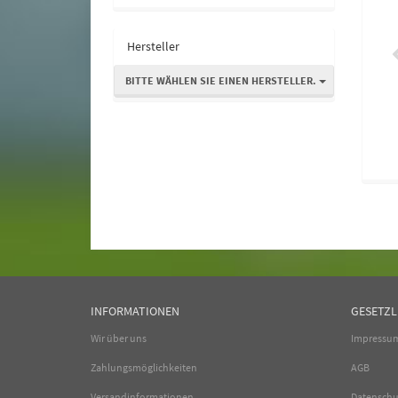
2,00 €
*
0,49 € pro 1 m
Hersteller
BITTE WÄHLEN SIE EINEN HERSTELLER.
INFORMATIONEN
GESETZL
Wir über uns
Impressu
Zahlungsmöglichkeiten
AGB
Versandinformationen
Datenschu