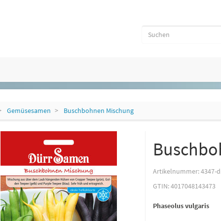
Gemüsesamen
Buschbohnen Mischung
Buschbo
Artikelnummer:
4347-d
GTIN:
4017048143473
Phaseolus vulgaris