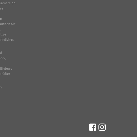
Sämereien
se
,
in
 können Sie
,
tige
ähnliches
nd
ann,
dlinburg
prüfter
en