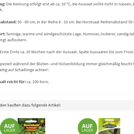
ng:
Die Keimung erfolgt erst ab ca. 10 °C, die Aussaat sollte nicht in nassen
h.
nabstand:
50 - 60 cm, in der Reihe 8 - 10 cm. Bei Horstsaat Reihenabstand 50
ort:
Sonnige, warme und windgeschützte Lage. Humoser, lockerer, sandig-le
ngt auflockern.
Erste Ernte ca. 10 Wochen nach der Aussaat. Späte Aussaaten bis zum Frost
Speziell während der Blüten- und Hülsenbildung immer gleichmäßig feucht h
eitig auf Schädlinge achten!.
alt reicht für:
ca. 100 Korn.
en kauften dazu folgende Artikel: