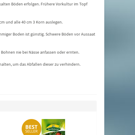
, kalten Böden erfolgen. Frühere Vorkultur im Topf
 cm und alle 40 cm 3 Korn auslegen.
hmiger Boden ist günstig. Schwere Böden vor Aussaat
. Bohnen nie bei Nässe anfassen oder ernten.
alten, um das Abfallen dieser zu verhindern.
Pflücksalat Baby
2,45 