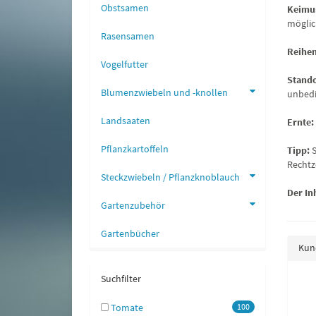
Obstsamen
Keimu
möglic
Rasensamen
Reihe
Vogelfutter
Stand
Blumenzwiebeln und -knollen
unbedi
Landsaaten
Ernte:
Pflanzkartoffeln
Tipp:
Rechtz
Steckzwiebeln / Pflanzknoblauch
Der Inh
Gartenzubehör
Gartenbücher
Kund
Suchfilter
at Baby Leaf Mischung
Feldsalat Dunkelgrüner vollherzigerr
Tomate
100
Großpackung
2,45 €
*