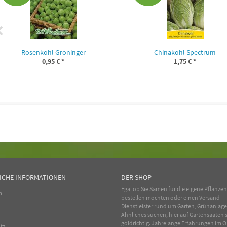
Rosenkohl Groninger
Chinakohl Spectrum
0,95 €
*
1,75 €
*
ICHE INFORMATIONEN
DER SHOP
Egal ob Sie Samen für die eigene Pflanze
m
bestellen möchten oder einen Versand -
Dienstleister rund um Garten, Grünanlag
Ähnliches suchen, hier auf Gartensaaten s
goldrichtig. Jahrelange Erfahrungen im
O
tz