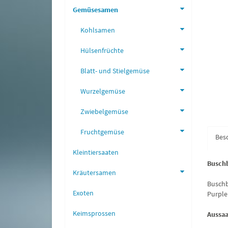
Gemüsesamen
Kohlsamen
Hülsenfrüchte
Blatt- und Stielgemüse
Wurzelgemüse
Zwiebelgemüse
Fruchtgemüse
Bes
Kleintiersaaten
Busch
Kräutersamen
Buschb
Exoten
Purple
Keimsprossen
Aussaa