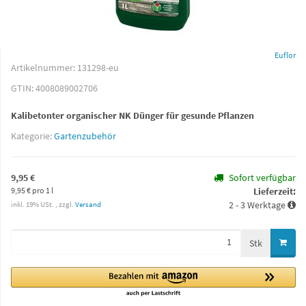
Euflor
Artikelnummer:
131298-eu
GTIN:
4008089002706
Kalibetonter organischer NK Dünger für gesunde Pflanzen
Kategorie:
Gartenzubehör
9,95 €
Sofort verfügbar
9,95 € pro 1 l
Lieferzeit:
2 - 3 Werktage
inkl. 19% USt. , zzgl.
Versand
Stk