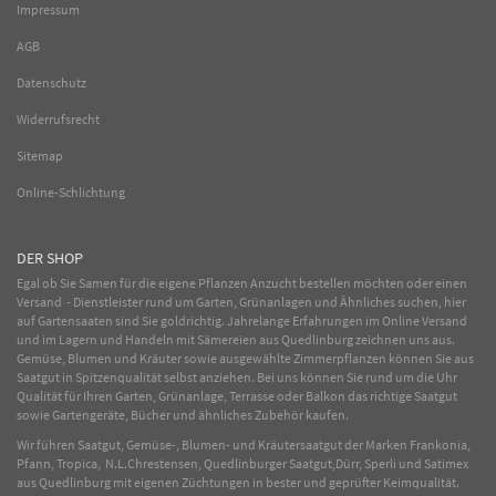
Impressum
AGB
Datenschutz
Widerrufsrecht
Sitemap
Online-Schlichtung
DER SHOP
Egal ob Sie Samen für die eigene Pflanzen Anzucht bestellen möchten oder einen
Versand - Dienstleister rund um Garten, Grünanlagen und Ähnliches suchen, hier
auf Gartensaaten sind Sie goldrichtig. Jahrelange Erfahrungen im
Online
Versand
und im Lagern und Handeln mit
Sämereien
aus Quedlinburg zeichnen uns aus.
Gemüse
,
Blumen
und
Kräuter
sowie ausgewählte
Zimmerpflanzen
können Sie aus
Saatgut in Spitzenqualität selbst anziehen. Bei uns können Sie rund um die Uhr
Qualität für Ihren Garten, Grünanlage, Terrasse oder Balkon das richtige Saatgut
sowie Gartengeräte, Bücher und ähnliches Zubehör kaufen.
Wir führen Saatgut, Gemüse-, Blumen- und Kräutersaatgut der Marken Frankonia,
Pfann, Tropica, N.L.Chrestensen, Quedlinburger Saatgut,Dürr, Sperli und Satimex
aus Quedlinburg mit eigenen Züchtungen in bester und geprüfter Keimqualität.