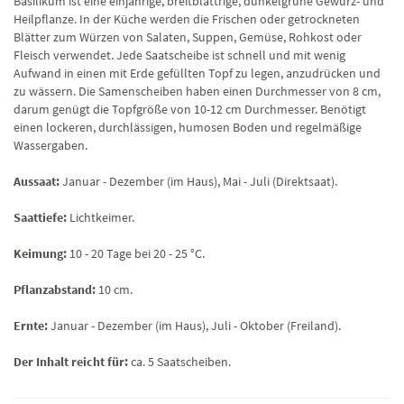
Basilikum ist eine einjährige, breitblättrige, dunkelgrüne Gewürz- und
Heilpflanze. In der Küche werden die Frischen oder getrockneten
Blätter zum Würzen von Salaten, Suppen, Gemüse, Rohkost oder
Fleisch verwendet. Jede Saatscheibe ist schnell und mit wenig
Aufwand in einen mit Erde gefüllten Topf zu legen, anzudrücken und
zu wässern. Die Samenscheiben haben einen Durchmesser von 8 cm,
darum genügt die Topfgröße von 10-12 cm Durchmesser. Benötigt
einen lockeren, durchlässigen, humosen Boden und regelmäßige
Wassergaben.
Aussaat:
Januar - Dezember (im Haus), Mai - Juli (Direktsaat).
Saattiefe:
Lichtkeimer.
Keimung:
10 - 20 Tage bei 20 - 25 °C.
Pflanzabstand:
10 cm.
Ernte:
Januar - Dezember (im Haus), Juli - Oktober (Freiland).
Der Inhalt reicht für:
ca. 5 Saatscheiben.