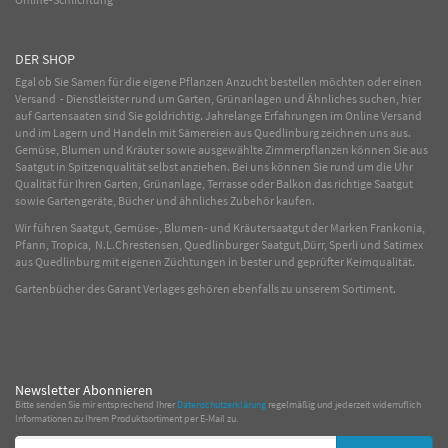
DER SHOP
Egal ob Sie Samen für die eigene Pflanzen Anzucht bestellen möchten oder einen
Versand - Dienstleister rund um Garten, Grünanlagen und Ähnliches suchen, hier
auf Gartensaaten sind Sie goldrichtig. Jahrelange Erfahrungen im
Online
Versand
und im Lagern und Handeln mit
Sämereien
aus Quedlinburg zeichnen uns aus.
Gemüse
,
Blumen
und
Kräuter
sowie ausgewählte
Zimmerpflanzen
können Sie aus
Saatgut in Spitzenqualität selbst anziehen. Bei uns können Sie rund um die Uhr
Qualität für Ihren Garten, Grünanlage, Terrasse oder Balkon das richtige Saatgut
sowie Gartengeräte, Bücher und ähnliches Zubehör kaufen.
Wir führen Saatgut, Gemüse-, Blumen- und Kräutersaatgut der Marken Frankonia,
Pfann, Tropica, N.L.Chrestensen, Quedlinburger Saatgut,Dürr, Sperli und Satimex
aus Quedlinburg mit eigenen Züchtungen in bester und geprüfter Keimqualität.
Gartenbücher des Garant Verlages gehören ebenfalls zu unserem Sortiment.
Newsletter Abonnieren
Bitte senden Sie mir entsprechend Ihrer
Datenschutzerklärung
regelmäßig und jederzeit widerruflich
Informationen zu Ihrem Produktsortiment per E-Mail zu.
E-