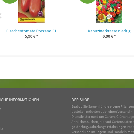
Flaschentomate Pozzano F1
Kapuzinerkresse niedrig
5,90 €
*
0,90 €
*
ICHE INFORMATIONEN
DER SHOP
Egal ob Sie Samen für die eigene Pflanze
m
bestellen möchten oder einen Versand -
Dienstleister rund um Garten, Grünanlag
Ähnliches suchen, hier auf Gartensaaten s
goldrichtig. Jahrelange Erfahrungen im
O
tz
Versand und im Lagern und Handeln mit