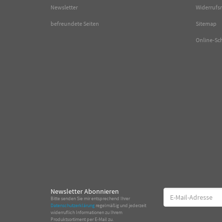
Newsletter
Widerrufs
befreundete Seiten
Sitemap
Online-Sc
Newsletter Abonnieren
E-
Bitte senden Sie mir entsprechend Ihrer
Mail-
Datenschutzerklärung
regelmäßig und jederzeit
Adresse
widerruflich Informationen zu Ihrem
Produktsortiment per E-Mail zu.