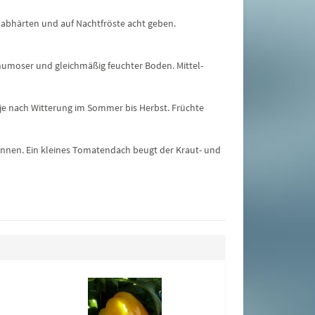
r abhärten und auf Nachtfröste acht geben.
 humoser und gleichmäßig feuchter Boden. Mittel-
e je nach Witterung im Sommer bis Herbst. Früchte
können. Ein kleines Tomatendach beugt der Kraut- und
Fleischtomate 
4,80 