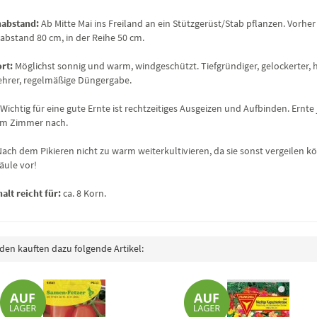
nabstand:
Ab Mitte Mai ins Freiland an ein Stützgerüst/Stab pflanzen. Vorhe
abstand 80 cm, in der Reihe 50 cm.
ort:
Möglichst sonnig und warm, windgeschützt. Tiefgründiger, gelockerter,
ehrer, regelmäßige Düngergabe.
Wichtig für eine gute Ernte ist rechtzeitiges Ausgeizen und Aufbinden. Ernt
 im Zimmer nach.
Nach dem Pikieren nicht zu warm weiterkultivieren, da sie sonst vergeilen 
äule vor!
alt reicht für:
ca. 8 Korn.
en kauften dazu folgende Artikel: