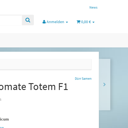
News
Anmelden
0,00 €
Dürr Samen
omate Totem F1
s
sicum
en