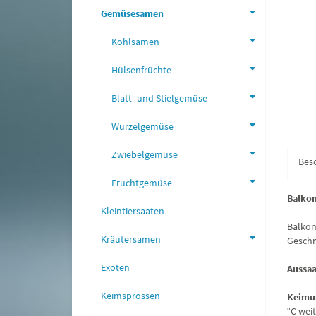
Gemüsesamen
Kohlsamen
Hülsenfrüchte
Blatt- und Stielgemüse
Wurzelgemüse
Zwiebelgemüse
Bes
Fruchtgemüse
Balko
Kleintiersaaten
Balkon
Kräutersamen
Geschm
Exoten
Aussaa
Keimsprossen
Keimu
°C weit