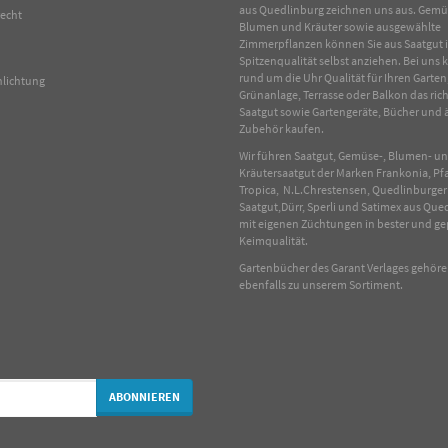
aus Quedlinburg zeichnen uns aus.
Gemü
recht
Blumen
und
Kräuter
sowie ausgewählte
Zimmerpflanzen
können Sie aus Saatgut 
Spitzenqualität selbst anziehen. Bei uns
rund um die Uhr Qualität für Ihren Garten
hlichtung
Grünanlage, Terrasse oder Balkon das rich
Saatgut sowie Gartengeräte, Bücher und 
Zubehör kaufen.
Wir führen Saatgut, Gemüse-, Blumen- u
Kräutersaatgut der Marken Frankonia, Pf
Tropica, N.L.Chrestensen, Quedlinburger
Saatgut,Dürr, Sperli und Satimex aus Que
mit eigenen Züchtungen in bester und ge
Keimqualität.
Gartenbücher des Garant Verlages gehör
ebenfalls zu unserem Sortiment.
ABONNIEREN