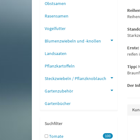
Obstsamen
Reihe
Rasensamen
Reihen
Vogelfutter
Stand
Starkz
Blumenzwiebeln und -knollen
Ernte:
Landsaaten
reifen
Pflanzkartoffeln
Tipp:
Braunf
Steckzwiebeln / Pflanzknoblauch
Der Inh
Gartenzubehör
Gartenbücher
Kund
Suchfilter
prika Bunte Mischung
Fleischtomate Buffalo Steak F1
Tomate
100
2,79 €
*
3,99 €
*