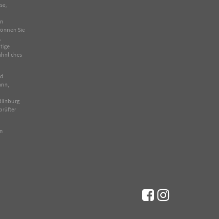
se
,
in
 können Sie
,
tige
ähnliches
nd
ann,
dlinburg
prüfter
en