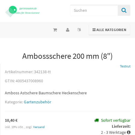
TOGGLE NAVIGATION
ALLE KATEGORIEN
Ambossschere 200 mm (8")
Testrut
Artikelnummer:
342138-tt
GTIN:
4005437008960
Amboss Astschere Baumschere Heckenschere
Kategorie:
Gartenzubehör
10,40 €
Sofort verfügbar
Lieferzeit:
inkl. 19% USt. , zzgl.
Versand
2 - 3 Werktage