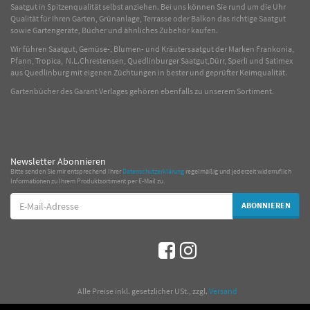
Saatgut in Spitzenqualität selbst anziehen. Bei uns können Sie rund um die Uhr
Qualität für Ihren Garten, Grünanlage, Terrasse oder Balkon das richtige Saatgut
sowie Gartengeräte, Bücher und ähnliches Zubehör kaufen.
Wir führen Saatgut, Gemüse-, Blumen- und Kräutersaatgut der Marken Frankonia,
Pfann, Tropica, N.L.Chrestensen, Quedlinburger Saatgut,Dürr, Sperli und Satimex
aus Quedlinburg mit eigenen Züchtungen in bester und geprüfter Keimqualität.
Gartenbücher des Garant Verlages gehören ebenfalls zu unserem Sortiment.
Newsletter Abonnieren
Bitte senden Sie mir entsprechend Ihrer
Datenschutzerklärung
regelmäßig und jederzeit widerruflich
Informationen zu Ihrem Produktsortiment per E-Mail zu.
E-
ABONNIEREN
Mail-
Adresse
*
Alle Preise inkl. gesetzlicher USt., zzgl.
Versand