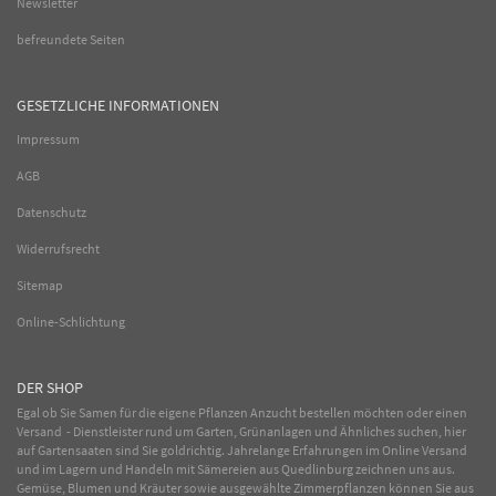
Newsletter
befreundete Seiten
GESETZLICHE INFORMATIONEN
Impressum
AGB
Datenschutz
Widerrufsrecht
Sitemap
Online-Schlichtung
DER SHOP
Egal ob Sie Samen für die eigene Pflanzen Anzucht bestellen möchten oder einen
Versand - Dienstleister rund um Garten, Grünanlagen und Ähnliches suchen, hier
auf Gartensaaten sind Sie goldrichtig. Jahrelange Erfahrungen im
Online
Versand
und im Lagern und Handeln mit
Sämereien
aus Quedlinburg zeichnen uns aus.
Gemüse
,
Blumen
und
Kräuter
sowie ausgewählte
Zimmerpflanzen
können Sie aus