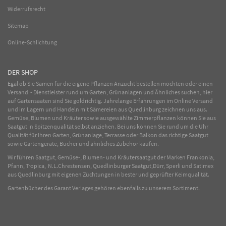
Widerrufsrecht
Sitemap
Online-Schlichtung
DER SHOP
Egal ob Sie Samen für die eigene Pflanzen Anzucht bestellen möchten oder einen
Versand - Dienstleister rund um Garten, Grünanlagen und Ähnliches suchen, hier
auf Gartensaaten sind Sie goldrichtig. Jahrelange Erfahrungen im
Online
Versand
und im Lagern und Handeln mit
Sämereien
aus Quedlinburg zeichnen uns aus.
Gemüse
,
Blumen
und
Kräuter
sowie ausgewählte
Zimmerpflanzen
können Sie aus
Saatgut in Spitzenqualität selbst anziehen. Bei uns können Sie rund um die Uhr
Qualität für Ihren Garten, Grünanlage, Terrasse oder Balkon das richtige Saatgut
sowie Gartengeräte, Bücher und ähnliches Zubehör kaufen.
Wir führen Saatgut, Gemüse-, Blumen- und Kräutersaatgut der Marken Frankonia,
Pfann, Tropica, N.L.Chrestensen, Quedlinburger Saatgut,Dürr, Sperli und Satimex
aus Quedlinburg mit eigenen Züchtungen in bester und geprüfter Keimqualität.
Gartenbücher des Garant Verlages gehören ebenfalls zu unserem Sortiment.