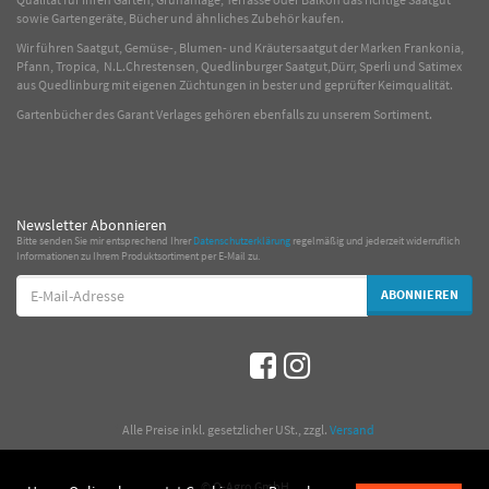
sowie Gartengeräte, Bücher und ähnliches Zubehör kaufen.
Wir führen Saatgut, Gemüse-, Blumen- und Kräutersaatgut der Marken Frankonia,
Pfann, Tropica, N.L.Chrestensen, Quedlinburger Saatgut,Dürr, Sperli und Satimex
aus Quedlinburg mit eigenen Züchtungen in bester und geprüfter Keimqualität.
Gartenbücher des Garant Verlages gehören ebenfalls zu unserem Sortiment.
Newsletter Abonnieren
Bitte senden Sie mir entsprechend Ihrer
Datenschutzerklärung
regelmäßig und jederzeit widerruflich
Informationen zu Ihrem Produktsortiment per E-Mail zu.
E-
ABONNIEREN
Mail-
Adresse
*
Alle Preise inkl. gesetzlicher USt., zzgl.
Versand
© Q-Agro GmbH