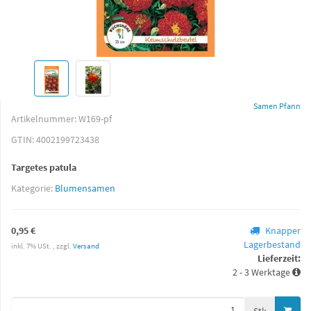
Samen Pfann
Artikelnummer:
W169-pf
GTIN:
4002199723438
Targetes patula
Kategorie:
Blumensamen
0,95 €
Knapper
Lagerbestand
inkl. 7% USt. , zzgl.
Versand
Lieferzeit:
2 - 3 Werktage