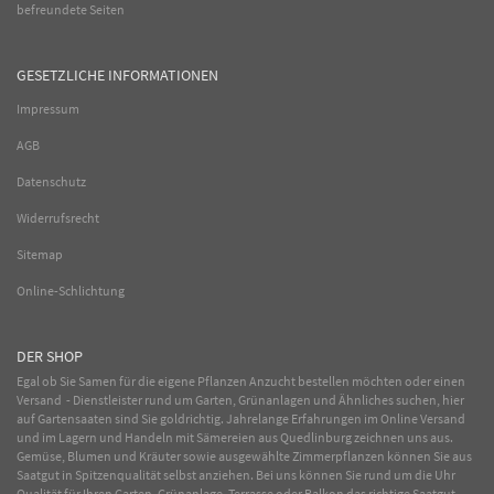
befreundete Seiten
GESETZLICHE INFORMATIONEN
Impressum
AGB
Datenschutz
Widerrufsrecht
Sitemap
Online-Schlichtung
DER SHOP
Egal ob Sie Samen für die eigene Pflanzen Anzucht bestellen möchten oder einen
Versand - Dienstleister rund um Garten, Grünanlagen und Ähnliches suchen, hier
auf Gartensaaten sind Sie goldrichtig. Jahrelange Erfahrungen im
Online
Versand
und im Lagern und Handeln mit
Sämereien
aus Quedlinburg zeichnen uns aus.
Gemüse
,
Blumen
und
Kräuter
sowie ausgewählte
Zimmerpflanzen
können Sie aus
Saatgut in Spitzenqualität selbst anziehen. Bei uns können Sie rund um die Uhr
Qualität für Ihren Garten, Grünanlage, Terrasse oder Balkon das richtige Saatgut