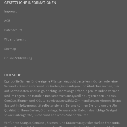
GESETZLICHE INFORMATIONEN
Impressum
AGB
Datenschutz
Widerrufsrecht
Sitemap
Online-Schlichtung
DER SHOP
Egal ob Sie Samen für die eigene Pflanzen Anzucht bestellen möchten oder einen
Versand - Dienstleister rund um Garten, Grünanlagen und Ähnliches suchen, hier
auf Gartensaaten sind Sie goldrichtig. Jahrelange Erfahrungen im
Online
Versand
und im Lagern und Handeln mit
Sämereien
aus Quedlinburg zeichnen uns aus.
Gemüse
,
Blumen
und
Kräuter
sowie ausgewählte
Zimmerpflanzen
können Sie aus
Saatgut in Spitzenqualität selbst anziehen. Bei uns können Sie rund um die Uhr
Qualität für Ihren Garten, Grünanlage, Terrasse oder Balkon das richtige Saatgut
sowie Gartengeräte, Bücher und ähnliches Zubehör kaufen.
Wir führen Saatgut, Gemüse-, Blumen- und Kräutersaatgut der Marken Frankonia,