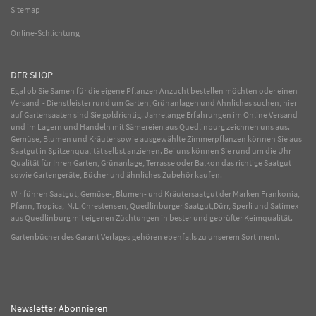
Sitemap
Online-Schlichtung
DER SHOP
Egal ob Sie Samen für die eigene Pflanzen Anzucht bestellen möchten oder einen
Versand - Dienstleister rund um Garten, Grünanlagen und Ähnliches suchen, hier
auf Gartensaaten sind Sie goldrichtig. Jahrelange Erfahrungen im
Online
Versand
und im Lagern und Handeln mit
Sämereien
aus Quedlinburg zeichnen uns aus.
Gemüse
,
Blumen
und
Kräuter
sowie ausgewählte
Zimmerpflanzen
können Sie aus
Saatgut in Spitzenqualität selbst anziehen. Bei uns können Sie rund um die Uhr
Qualität für Ihren Garten, Grünanlage, Terrasse oder Balkon das richtige Saatgut
sowie Gartengeräte, Bücher und ähnliches Zubehör kaufen.
Wir führen Saatgut, Gemüse-, Blumen- und Kräutersaatgut der Marken Frankonia,
Pfann, Tropica, N.L.Chrestensen, Quedlinburger Saatgut,Dürr, Sperli und Satimex
aus Quedlinburg mit eigenen Züchtungen in bester und geprüfter Keimqualität.
Gartenbücher des Garant Verlages gehören ebenfalls zu unserem Sortiment.
Newsletter Abonnieren