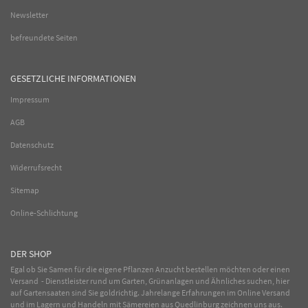
Newsletter
befreundete Seiten
GESETZLICHE INFORMATIONEN
Impressum
AGB
Datenschutz
Widerrufsrecht
Sitemap
Online-Schlichtung
DER SHOP
Egal ob Sie Samen für die eigene Pflanzen Anzucht bestellen möchten oder einen
Versand - Dienstleister rund um Garten, Grünanlagen und Ähnliches suchen, hier
auf Gartensaaten sind Sie goldrichtig. Jahrelange Erfahrungen im
Online
Versand
und im Lagern und Handeln mit
Sämereien
aus Quedlinburg zeichnen uns aus.