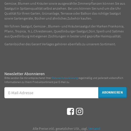
Gemüse
,
Blumen
und
Kräuter
sowie ausgewählte
Zimmerpflanzen
können Sie aus
Saatgut in Spitzenqualität selbst anziehen. Bei uns können Sie rund um die Uhr
Qualität für Ihren Garten, Grünanlage, Terrasse oder Balkon das richtige Saatgut
sowie Gartengeräte, Bücher und ähnliches Zubehör kaufen.
Wir führen Saatgut, Gemüse-, Blumen- und Kräutersaatgut der Marken Frankonia,
Pfann, Tropica, N.L.Chrestensen, Quedlinburger Saatgut,Dürr, Sperli und Satimex
aus Quedlinburg mit eigenen Züchtungen in bester und geprüfter Keimqualität.
Gartenbücher des Garant Verlages gehören ebenfalls zu unserem Sortiment.
Newsletter Abonnieren
Bitte senden Sie mir entsprechend Ihrer
Datenschutzerklärung
regelmäßig und jederzeit widerruflich
Informationen zu Ihrem Produktsortiment per E-Mail zu.
E-
ABONNIEREN
Mail-
Adresse
*
Alle Preise inkl. gesetzlicher USt., zzgl.
Versand