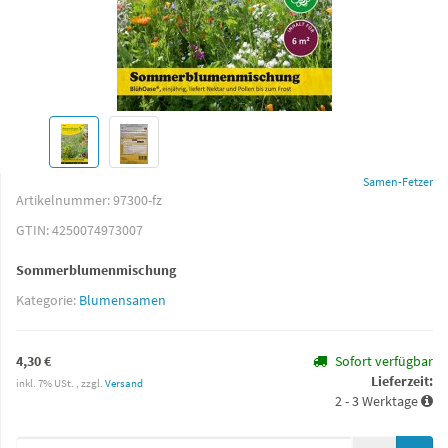
Samen-Fetzer
Artikelnummer:
97300-fz
GTIN:
4250074973007
Sommerblumenmischung
Kategorie:
Blumensamen
4,30 €
Sofort verfügbar
Lieferzeit:
inkl. 7% USt. , zzgl.
Versand
2 - 3 Werktage