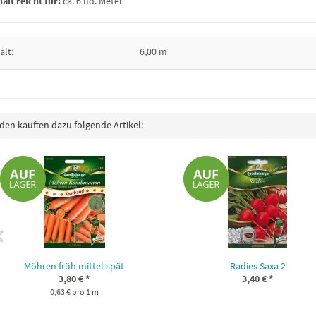
alt reicht für:
ca. 6 lfd. Meter
alt:
6,00 m
en kauften dazu folgende Artikel:
Möhren früh mittel spät
Radies Saxa 2
3,80 €
*
3,40 €
*
0,63 € pro 1 m