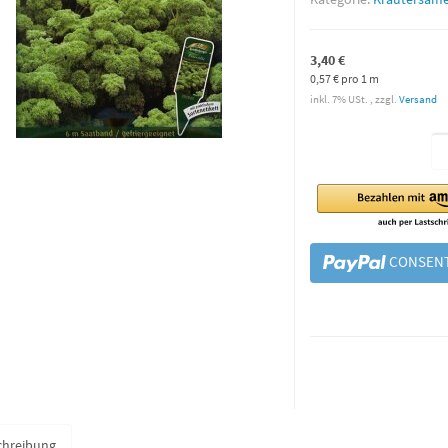
3,40 €
0,57 € pro 1 m
inkl. 7% USt. , zzgl.
Versand
CONSENT
chreibung