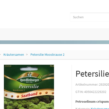
Kräutersamen
Petersilie Mooskrause 2
Petersili
Artikelnummer:
29292
GTIN:
4050422229202
Petroselinum crispum
Kategorie:
Kräutersam