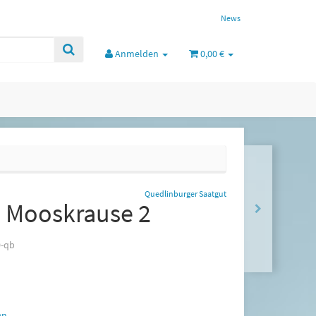
News
Anmelden
0,00 €
Quedlinburger Saatgut
e Mooskrause 2
0-qb
en