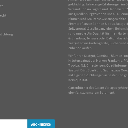
goldrichtig. Jahrelange Erfahrungen im
O
tz
Versand und im Lagern und Handeln mit
aus Quedlinburg zeichnen uns aus.
Gemü
recht
Blumen
und
Kräuter
sowie ausgewählte
Zimmerpflanzen
können Sie aus Saatgut 
Spitzenqualität selbst anziehen. Bei uns
rund um die Uhr Qualität für Ihren Garten
hlichtung
Grünanlage, Terrasse oder Balkon das rich
Saatgut sowie Gartengeräte, Bücher und 
Zubehör kaufen.
Wir führen Saatgut, Gemüse-, Blumen- u
Kräutersaatgut der Marken Frankonia, Pf
Tropica, N.L.Chrestensen, Quedlinburger
Saatgut,Dürr, Sperli und Satimex aus Que
mit eigenen Züchtungen in bester und ge
Keimqualität.
Gartenbücher des Garant Verlages gehör
ebenfalls zu unserem Sortiment.
ABONNIEREN