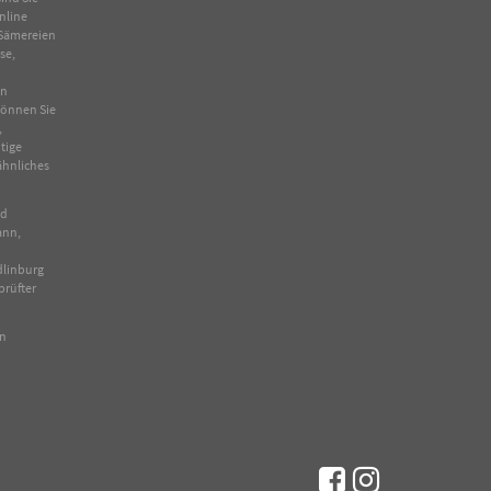
nline
Sämereien
se
,
in
 können Sie
,
tige
ähnliches
nd
ann,
dlinburg
prüfter
en