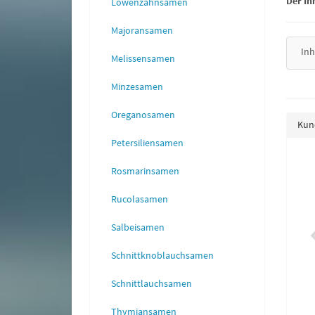
Der Inh
Löwenzahnsamen
Majoransamen
Inh
Melissensamen
Minzesamen
Oreganosamen
Kund
Petersiliensamen
Rosmarinsamen
likum Dark Opal
Zucchini Baccara F1
1,75 €
*
1,55 €
*
Rucolasamen
Salbeisamen
Schnittknoblauchsamen
Schnittlauchsamen
Thymiansamen