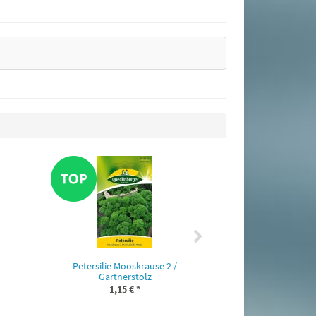
Basilikum D
1,75 
Petersilie Mooskrause 2 /
Gärtnerstolz
1,15 €
*