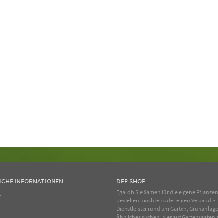
ICHE INFORMATIONEN
DER SHOP
Egal ob Sie Samen für die eigene Pflanze
m
bestellen möchten oder einen Versand -
Dienstleister rund um Garten, Grünanlag
Ähnliches suchen, hier auf Gartensaaten s