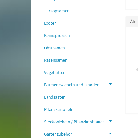
Ysopsamen
Ähnl
Exoten
Keimsprossen
er Oregano Weißer Dost
Neuseeländerspinat
Obstsamen
3,40 €
*
3,40 €
*
Rasensamen
Vogelfutter
Blumenzwiebeln und -knollen
Landsaaten
Pflanzkartoffeln
Steckzwiebeln / Pflanzknoblauch
Gartenzubehör