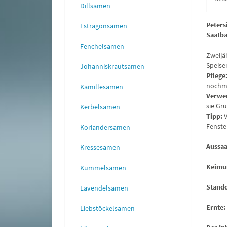
Dillsamen
Peters
Estragonsamen
Saatb
Fenchelsamen
Zweijä
Speise
Johanniskrautsamen
Pflege
nochma
Kamillesamen
Verwe
sie Gr
Kerbelsamen
Tipp:
V
Fenste
Koriandersamen
Aussaa
Kressesamen
Keimu
Kümmelsamen
Stando
Lavendelsamen
Ernte:
Liebstöckelsamen