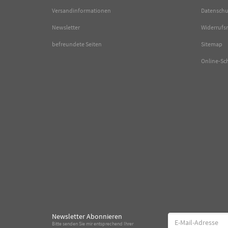
Versandinformationen
Datenschu
Newsletter
Widerrufs
befreundete Seiten
Sitemap
Online-Sc
Newsletter Abonnieren
E-
Bitte senden Sie mir entsprechend Ihrer
Mail-