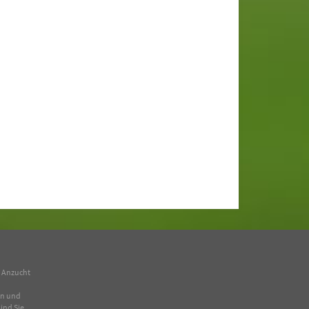
n Anzucht
en und
ind Sie