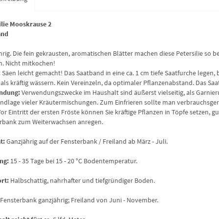
ilie Mooskrause 2
and
hrig. Die fein gekrausten, aromatischen Blätter machen diese Petersilie so
n. Nicht mitkochen!
:
Säen leicht gemacht! Das Saatband in eine ca. 1 cm tiefe Saatfurche lege
ls kräftig wässern. Kein Vereinzeln, da optimaler Pflanzenabstand. Das S
ndung:
Verwendungszwecke im Haushalt sind äußerst vielseitig, als Garnier
undlage vieler Kräutermischungen. Zum Einfrieren sollte man verbrauchsger
or Eintritt der ersten Fröste können Sie kräftige Pflanzen in Töpfe setzen, 
rbank zum Weiterwachsen anregen.
t:
Ganzjährig auf der Fensterbank / Freiland ab März - Juli.
ng:
15 - 35 Tage bei 15 - 20 °C Bodentemperatur.
rt:
Halbschattig, nahrhafter und tiefgründiger Boden.
Fensterbank ganzjährig; Freiland von Juni - November.