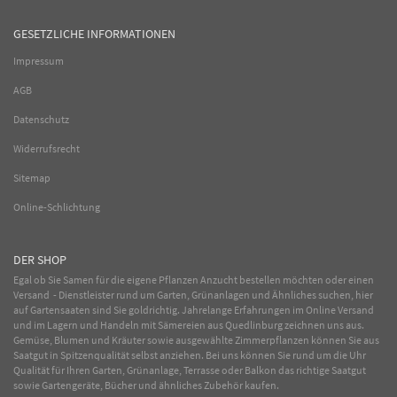
GESETZLICHE INFORMATIONEN
Impressum
AGB
Datenschutz
Widerrufsrecht
Sitemap
Online-Schlichtung
DER SHOP
Egal ob Sie Samen für die eigene Pflanzen Anzucht bestellen möchten oder einen
Versand - Dienstleister rund um Garten, Grünanlagen und Ähnliches suchen, hier
auf Gartensaaten sind Sie goldrichtig. Jahrelange Erfahrungen im
Online
Versand
und im Lagern und Handeln mit
Sämereien
aus Quedlinburg zeichnen uns aus.
Gemüse
,
Blumen
und
Kräuter
sowie ausgewählte
Zimmerpflanzen
können Sie aus
Saatgut in Spitzenqualität selbst anziehen. Bei uns können Sie rund um die Uhr
Qualität für Ihren Garten, Grünanlage, Terrasse oder Balkon das richtige Saatgut
sowie Gartengeräte, Bücher und ähnliches Zubehör kaufen.